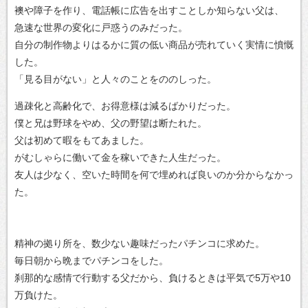
襖や障子を作り、電話帳に広告を出すことしか知らない父は、
急速な世界の変化に戸惑うのみだった。
自分の制作物よりはるかに質の低い商品が売れていく実情に憤慨
した。
「見る目がない」と人々のことをののしった。
過疎化と高齢化で、お得意様は減るばかりだった。
僕と兄は野球をやめ、父の野望は断たれた。
父は初めて暇をもてあました。
がむしゃらに働いて金を稼いできた人生だった。
友人は少なく、空いた時間を何で埋めれば良いのか分からなかっ
た。
精神の拠り所を、数少ない趣味だったパチンコに求めた。
毎日朝から晩までパチンコをした。
刹那的な感情で行動する父だから、負けるときは平気で5万や10
万負けた。