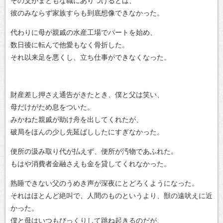
その父がまともな職にありつけるとは、
彼のみならず家族すらも到底想像できなかった。
代わりに母が親戚の水産工場でパートを始め、
数日後に転んで他愛もなく骨折した。
それ以来足を悪くし、立ち仕事ができなくなった。
財産差し押さえ通告がきたとき、僕と父は笑い、
母だけがため息をついた。
みかねた親戚が助け舟を出してくれたが、
破局をほんの少し先延ばししたにすぎなかった。
便所の汲み取り代が払えず、便所が汚物であふれた。
もはや消費者金融さえも金を貸してくれなかった。
熟睡できない父のうめき声が深夜にとどろくようになった。
それはほとんど絶叫で、人間のものというより、獣の遠吠えに近
かった。
僕と母はいつもびっくりして跳ね起きるのだが、