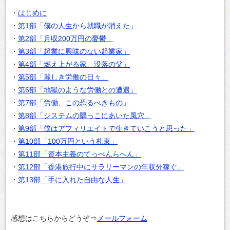
・
はじめに
・
第1部「僕の人生から就職が消えた」
・
第2部「月収200万円の憂鬱」
・
第3部「起業に興味のない起業家」
・
第4部「燃え上がる家、没落の父」
・
第5部「麗しき労働の日々」
・
第6部「地獄のような労働との遭遇」
・
第7部「労働、この恐るべきもの」
・
第8部「システムの隅っこにあいた風穴」
・
第9部「僕はアフィリエイトで生きていこうと思った」
・
第10部「100万円という札束」
・
第11部「資本主義のてっぺんらへん」
・
第12部「香港旅行中にサラリーマンの年収分稼ぐ」
・
第13部「手に入れた自由な人生」
感想はこちらからどうぞ⇒
メールフォーム