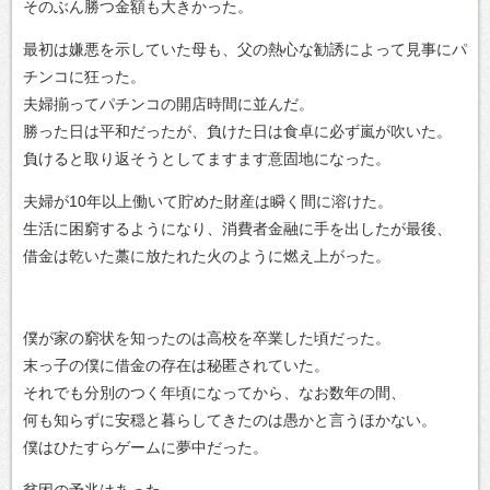
そのぶん勝つ金額も大きかった。
最初は嫌悪を示していた母も、父の熱心な勧誘によって見事にパ
チンコに狂った。
夫婦揃ってパチンコの開店時間に並んだ。
勝った日は平和だったが、負けた日は食卓に必ず嵐が吹いた。
負けると取り返そうとしてますます意固地になった。
夫婦が10年以上働いて貯めた財産は瞬く間に溶けた。
生活に困窮するようになり、消費者金融に手を出したが最後、
借金は乾いた藁に放たれた火のように燃え上がった。
僕が家の窮状を知ったのは高校を卒業した頃だった。
末っ子の僕に借金の存在は秘匿されていた。
それでも分別のつく年頃になってから、なお数年の間、
何も知らずに安穏と暮らしてきたのは愚かと言うほかない。
僕はひたすらゲームに夢中だった。
貧困の予兆はあった。