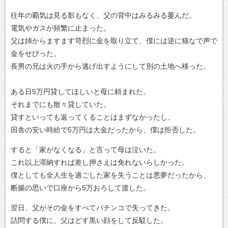
往年の覇気は見る影もなく、父の背中はみるみる萎んだ。
電気やガスが頻繁に止まった。
父は姉からますます苛烈に金を取り立て、僕には逆に猫なで声で
金をせびった。
長男の兄は火の手から逃げ出すようにして別の土地へ移った。
ある日5万円貸してほしいと母に頼まれた。
それまでにも散々貸していた。
貸すといっても返ってくることはまずなかったし、
田舎の安い時給で5万円は大金だったから、僕は拒否した。
すると「家がなくなる」と言って母は泣いた。
これ以上滞納すれば差し押さえは免れないらしかった。
僕としても全人生を過ごした家を失うことは悪夢だったから、
断腸の思いで口座から5万おろして渡した。
翌日、父がその金をすべてパチンコで失ってきた。
詰問する僕に、父はどす黒い顔をして反駁した。