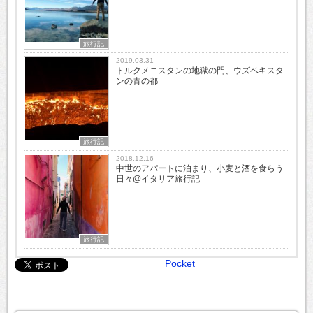
旅行記
2019.03.31
トルクメニスタンの地獄の門、ウズベキスタ
ンの青の都
旅行記
2018.12.16
中世のアパートに泊まり、小麦と酒を食らう
日々@イタリア旅行記
旅行記
Pocket