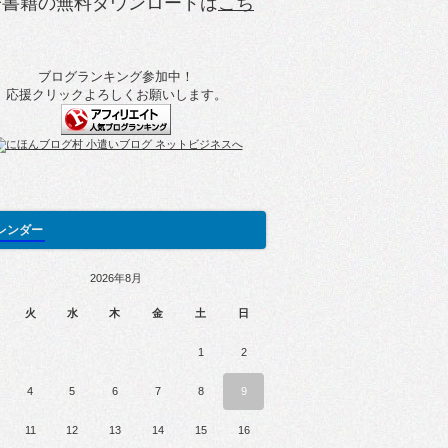
子書籍の無料ダウンロードは
こち
ブログランキング参加中！
応援クリックよろしくお願いします。
レンダー
2026年8月
火
水
木
金
土
日
1
2
4
5
6
7
8
9
11
12
13
14
15
16