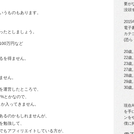
要が
没頭
いうものもあります。
201
電子
ったとしましょう。
カテ
(恐ら
00万円など
20歳
22
るを得ません。
23
27歳
28
ません。
29歳
30
を運営したところで、
1%とかなので、
円しか入ってきません。
現在
を手
あるのかもしれませんが、
ンを
を勉強して、
僕に
でもアフィリエイトしている方が、