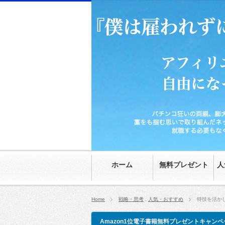
パチンコ狂いの両親、膨大な家の借金、時給70
然。就職する必要もなくなり、20代にして自由
ホーム
無料プレゼント
人
Home
戦略・思考
,
人気・おすすめ
特技を活か
Amazon1位電子書籍無料プレゼントキャンペ