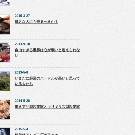
2015-3-27
貧乏な人にも売るべきか？
2013-9-10
自由すぎる世界は心が弱いと耐えられな
い
2013-5-8
いまだに起業のハードルが高いと思って
いる人たち
2014-5-28
働きアリ型起業家とキリギリス型起業家
2015-5-4