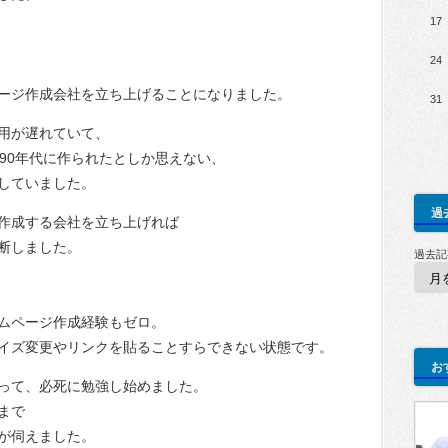
17
24
ージ作成会社を立ち上げることになりました。
31
用が遅れていて、
990年代に作られたとしか思えない、
していました。
過
作成する会社を立ち上げれば
断しました。
過去記
ムページ作成経験もゼロ。
イズ変更やリンクを貼ることすらできない状態です。
お
って、必死に勉強し始めました。
くまで
が伺えました。