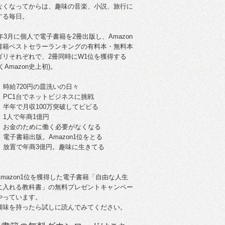
なくなってからは、趣味の音楽、小説、旅行に
する毎日。
5年3月に個人で電子書籍を2冊出版し、Amazon
書籍ベストセラーランキングの有料本・無料本
ゴリそれぞれで、2冊同時にW1位を獲得する
くAmazon史上初)。
。時給720円の皿洗いの日々
歳。PC1台でネットビジネスに挑戦
歳。半年で月収100万突破してビビる
。1人で年商1億円
歳。お金のために働く必要がなくなる
。電子書籍出版。Amazon1位をとる
歳。放置で年商3億円。趣味に生きてる
Amazon1位を獲得した電子書籍「自由な人生
に入れる教科書」の無料プレゼントキャンペー
やっています。
興味を持ったら試しに読んでみてください。