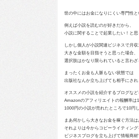
世の中にはお金になりにくい専門性と
例えば小説を読むのが好きだから、
小説に関することで起業したい！と思
しかし個人が小説関連ビジネスで月収1
大きな金額を目指そうと思った場合、
選択肢はかなり限られていると言わざ
まったくお金も人脈もない状態では
出版社なんか立ち上げても相手にされ
オススメの小説を紹介するブログなど
Amazonのアフィリエイトの報酬率は
1000円の小説が売れたところで10
まあ何かしら大きなお金を稼ぐ方法は
それよりは今からコピーライティング
ビジネスブログを立ち上げて情報商材