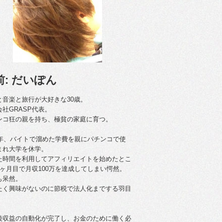
前: だいぽん
と音楽と旅行が大好きな30歳。
会社GRASP代表。
ンコ狂の親を持ち、極貧の家庭に育つ。
09年、バイトで溜めた学費を親にパチンコで使
まれ大学を休学。
た時間を利用してアフィリエイトを始めたとこ
4ヶ月目で月収100万を達成してしまい愕然。
も呆然。
たく興味がないのに節税で法人化までする羽目
後収益の自動化が完了し、お金のために働く必