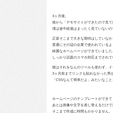
3ヶ月後。
彼から「デモサイトができたので見て
僕は途中経過はまったく見ていないの
正直そこまで大きな期待はしていなか
普通にその辺の企業で使われているよ
綺麗なホームページができていました
しっかり話題のスマホ対応までされて
彼はそれをなんのツールも使わず、イ
3ヶ月前までリンクも貼れなかった男
「CSSなんて簡単だよ」みたいなこ
ホームページのテンプレートができて
あとは画像や文字を差し替えるだけで
そこまで作成に時間もかかりません。