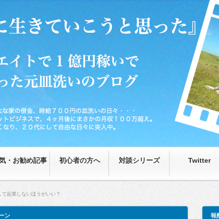
0円の皿洗いの日々…が、藁をもつかむ思いで取り組んだネットビジネスで、4ヶ月後
な日々に突入中。
気・お勧め記事
初心者の方へ
対談シリーズ
Twitter
して起業しないほうがいい？
ーン
報