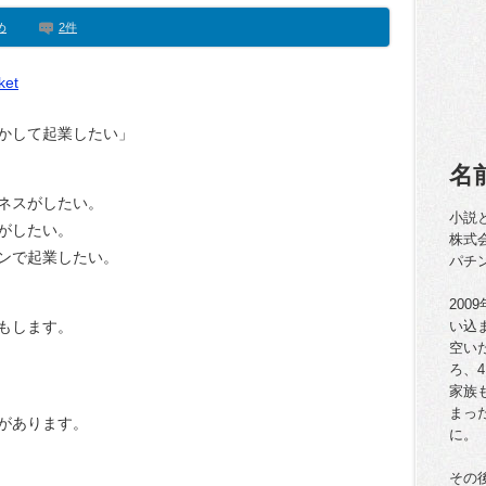
め
2件
ket
かして起業したい」
名
ネスがしたい。
小説
がしたい。
株式
ンで起業したい。
パチ
20
もします。
い込
空い
ろ、
家族
まっ
があります。
に。
その