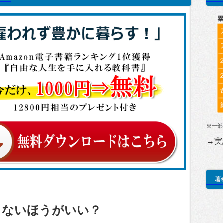
※一部
→実
著
ないほうがいい？