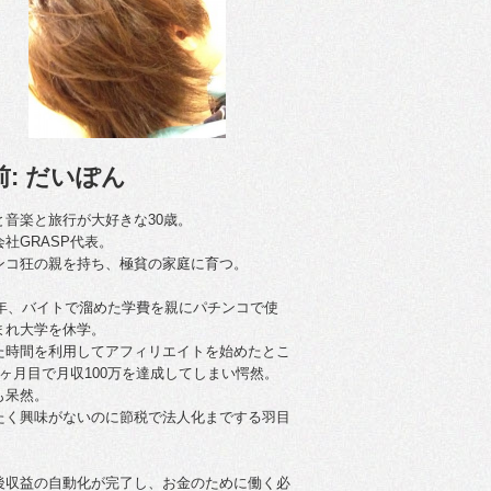
前: だいぽん
と音楽と旅行が大好きな30歳。
会社GRASP代表。
ンコ狂の親を持ち、極貧の家庭に育つ。
09年、バイトで溜めた学費を親にパチンコで使
まれ大学を休学。
た時間を利用してアフィリエイトを始めたとこ
4ヶ月目で月収100万を達成してしまい愕然。
も呆然。
たく興味がないのに節税で法人化までする羽目
後収益の自動化が完了し、お金のために働く必