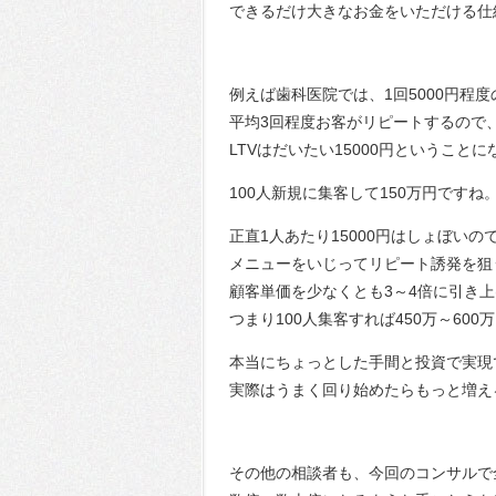
できるだけ大きなお金をいただける仕
例えば歯科医院では、1回5000円程
平均3回程度お客がリピートするので
LTVはだいたい15000円ということ
100人新規に集客して150万円ですね
正直1人あたり15000円はしょぼいの
メニューをいじってリピート誘発を狙
顧客単価を少なくとも3～4倍に引き
つまり100人集客すれば450万～60
本当にちょっとした手間と投資で実現
実際はうまく回り始めたらもっと増え
その他の相談者も、今回のコンサルで