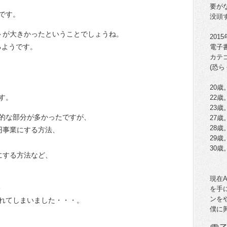
要が
です。
没頭
トが大きかったということでしょうね。
201
るようです。
電子
カテ
(恐ら
20歳
す。
22
23
的な部分が多かったですが、
27歳
28
円事業にする方法、
29歳
、
30
にする方法など、
現在
い
を手
ンを
れてしまいました・・・。
僕に