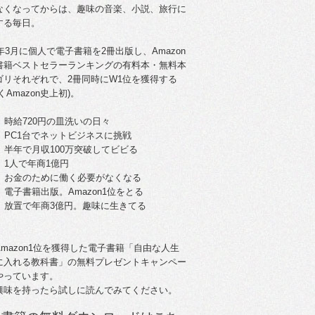
なくなってからは、趣味の音楽、小説、旅行に
する毎日。
5年3月に個人で電子書籍を2冊出版し、Amazon
書籍ベストセラーランキングの有料本・無料本
ゴリそれぞれで、2冊同時にW1位を獲得する
くAmazon史上初)。
。時給720円の皿洗いの日々
歳。PC1台でネットビジネスに挑戦
歳。半年で月収100万突破してビビる
。1人で年商1億円
歳。お金のために働く必要がなくなる
。電子書籍出版。Amazon1位をとる
歳。放置で年商3億円。趣味に生きてる
Amazon1位を獲得した電子書籍「自由な人生
に入れる教科書」の無料プレゼントキャンペー
やっています。
興味を持ったら試しに読んでみてください。