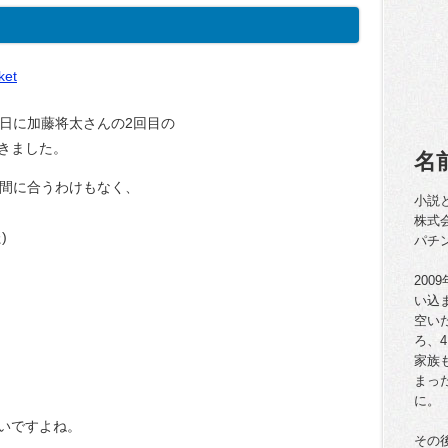
ket
3日に加藤将太さんの2回目の
きました。
名
が間に合うわけもなく、
小説
株式
)
パチ
20
い込
空い
ろ、
家族
まっ
に。
いですよね。
その