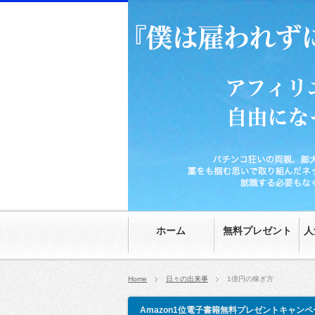
パチンコ狂いの両親、膨大な家の借金、時給70
然。就職する必要もなくなり、20代にして自由
ホーム
無料プレゼント
人
Home
日々の出来事
1億円の稼ぎ方
Amazon1位電子書籍無料プレゼントキャンペ