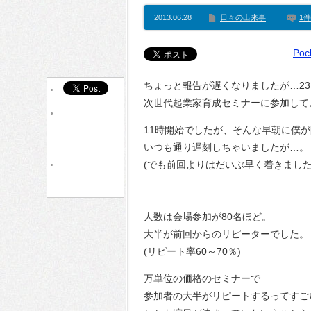
2013.06.28
日々の出来事
1件
Poc
ちょっと報告が遅くなりましたが…2
次世代起業家育成セミナーに参加して
11時開始でしたが、そんな早朝に僕
いつも通り遅刻しちゃいましたが…。
(でも前回よりはだいぶ早く着きました
人数は会場参加が80名ほど。
大半が前回からのリピーターでした。
(リピート率60～70％)
万単位の価格のセミナーで
参加者の大半がリピートするってすご