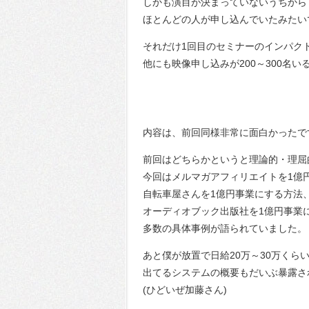
しかも演目が決まっていないうちから
ほとんどの人が申し込んでいたみたい
それだけ1回目のセミナーのインパク
他にも映像申し込みが200～300名い
内容は、前回同様非常に面白かったで
前回はどちらかというと理論的・理屈
今回はメルマガアフィリエイトを1億
自転車屋さんを1億円事業にする方法
オーディオブック出版社を1億円事業
多数の具体事例が語られていました。
あと僕が放置で日給20万～30万くら
出てるシステムの概要もだいぶ暴露さ
(ひどいぜ加藤さん)