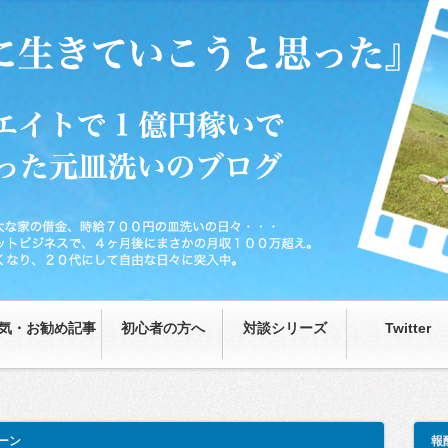
0円の皿洗いの日々…が、藁をもつかむ思いで取り組んだネットビジネスで、4ヶ月後
な日々に突入中。
気・お勧め記事
初心者の方へ
対談シリーズ
Twitter
ーン
報