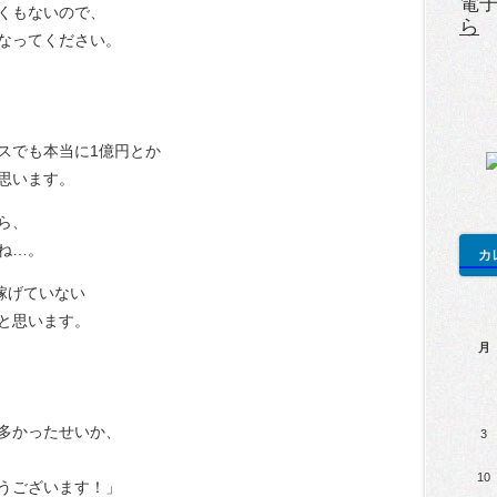
電
くもないので、
ら
なってください。
スでも本当に1億円とか
思います。
ら、
ね…。
カ
稼げていない
と思います。
月
多かったせいか、
3
10
うございます！」