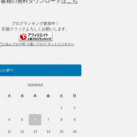
子書籍の無料ダウンロードは
こち
ブログランキング参加中！
応援クリックよろしくお願いします。
レンダー
2026年8月
火
水
木
金
土
日
1
2
4
5
6
7
8
9
11
12
13
14
15
16