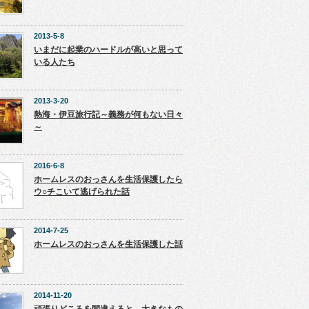
2013-5-8
いまだに起業のハードルが高いと思って
いる人たち
2013-3-20
熱海・伊豆旅行記～義務が何もない日々
～
2016-6-8
ホームレスのおっさんを生活保護したら
ウ○チこいて逃げられた話
2014-7-25
ホームレスのおっさんを生活保護した話
2014-11-20