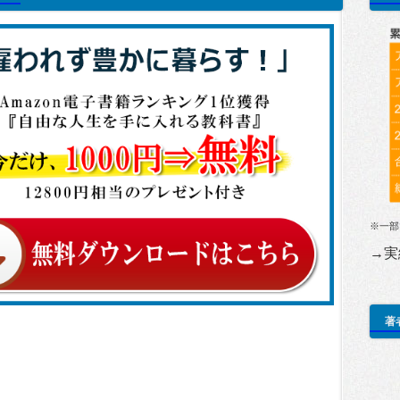
※一部
→実
著