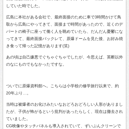
していた時でした。
広島に本社がある会社で、最終面接のために車で3時間かけて鳥
取から広島にやってきて、面接まで時間があったので、近くのデ
パートの椅子に座って働く人を眺めていたら、だんだん憂鬱にな
ってきて、最終面接バックレて、原爆ドームを見た後、お好み焼
き食って帰った記憶があります(笑)
あの頃は自己嫌悪でぐちゃぐちゃでしたが、今思えば、英断以外
のなにものでもなかったですな。
ついでに原爆資料館へ。こちらは小学校の修学旅行以来で、約
20年ぶり…。
当時は被爆者のお化けみたいなおどろおどろしい人形がありまし
たが、子供が怖がるという批判があったらしく、現在は撤去され
ていました。
CG映像やタッチパネルも導入されていて、ずいぶんクリーンで