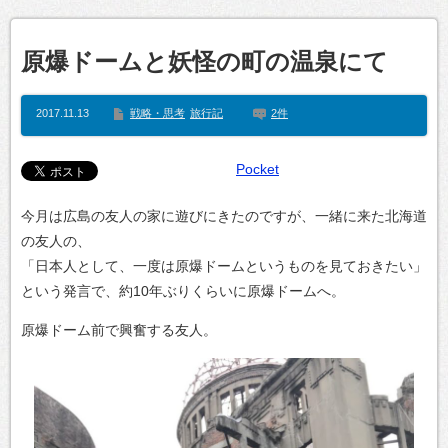
原爆ドームと妖怪の町の温泉にて
2017.11.13
戦略・思考
旅行記
2件
Pocket
今月は広島の友人の家に遊びにきたのですが、一緒に来た北海道
の友人の、
「日本人として、一度は原爆ドームというものを見ておきたい」
という発言で、約10年ぶりくらいに原爆ドームへ。
原爆ドーム前で興奮する友人。