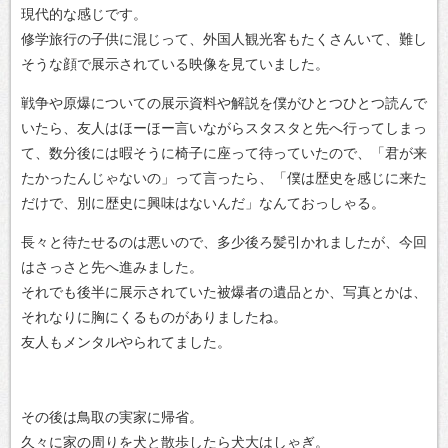
現代的な感じです。
修学旅行の子供に混じって、外国人観光客もたくさんいて、難し
そうな顔で展示されている映像を見ていました。
戦争や原爆についての展示資料や解説を僕がひとつひとつ読んで
いたら、友人はほーほー言いながらスタスタと先へ行ってしまっ
て、数分後には暇そうに椅子に座って待っていたので、「君が来
たかったんじゃないの」って言ったら、「僕は歴史を感じに来た
だけで、別に歴史に興味はないんだ」なんておっしゃる。
長々と待たせるのは悪いので、多少後ろ髪引かれましたが、今回
はさっさと先へ進みました。
それでも後半に展示されていた被爆者の遺品とか、写真とかは、
それなりに胸にくるものがありましたね。
友人もメンタルやられてました。
その後は鳥取の実家に帰省。
久々に家の周りを犬と散歩したら犬大はしゃぎ。