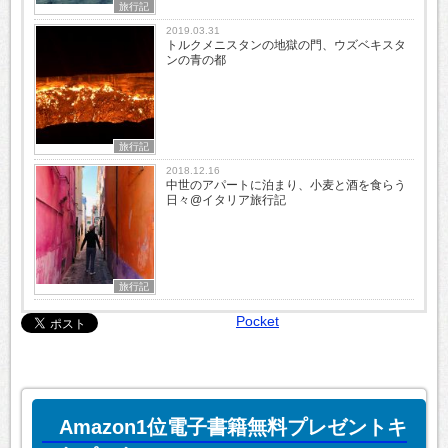
旅行記
2019.03.31
トルクメニスタンの地獄の門、ウズベキスタ
ンの青の都
旅行記
2018.12.16
中世のアパートに泊まり、小麦と酒を食らう
日々@イタリア旅行記
旅行記
Pocket
Amazon1位電子書籍無料プレゼントキ