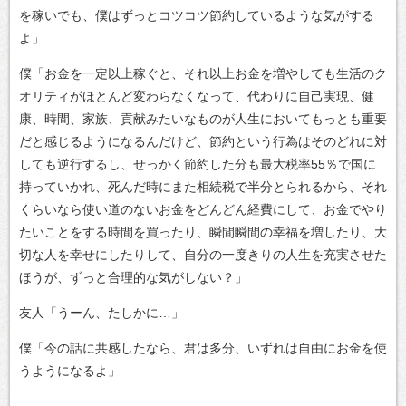
を稼いでも、僕はずっとコツコツ節約しているような気がする
よ」
僕「お金を一定以上稼ぐと、それ以上お金を増やしても生活のク
オリティがほとんど変わらなくなって、代わりに自己実現、健
康、時間、家族、貢献みたいなものが人生においてもっとも重要
だと感じるようになるんだけど、節約という行為はそのどれに対
しても逆行するし、せっかく節約した分も最大税率55％で国に
持っていかれ、死んだ時にまた相続税で半分とられるから、それ
くらいなら使い道のないお金をどんどん経費にして、お金でやり
たいことをする時間を買ったり、瞬間瞬間の幸福を増したり、大
切な人を幸せにしたりして、自分の一度きりの人生を充実させた
ほうが、ずっと合理的な気がしない？‬」
友人「うーん、たしかに…」
僕「今の話に共感したなら、君は多分、いずれは自由にお金を使
うようになるよ」