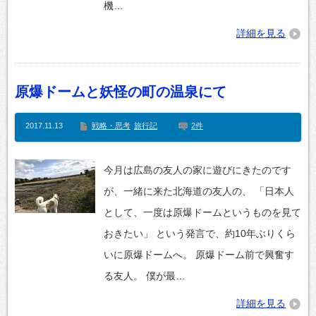
機…
詳細を見る
原爆ドームと妖怪の町の温泉にて
2017.11.13
戦略・思考
旅行記
2件
今月は広島の友人の家に遊びにきたのです
が、一緒に来た北海道の友人の、 「日本人
として、一度は原爆ドームというものを見て
おきたい」 という発言で、約10年ぶりくら
いに原爆ドームへ。 原爆ドーム前で興奮す
る友人。 僕が最…
詳細を見る