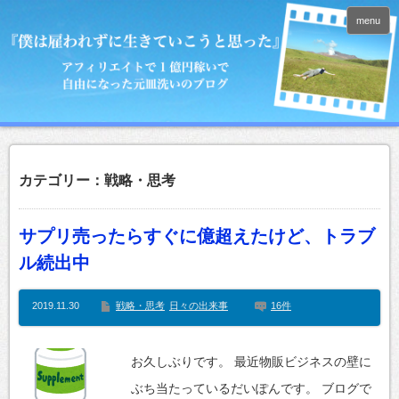
menu
カテゴリー：戦略・思考
サプリ売ったらすぐに億超えたけど、トラブ
ル続出中
2019.11.30
戦略・思考
日々の出来事
16件
お久しぶりです。 最近物販ビジネスの壁に
ぶち当たっているだいぽんです。 ブログで