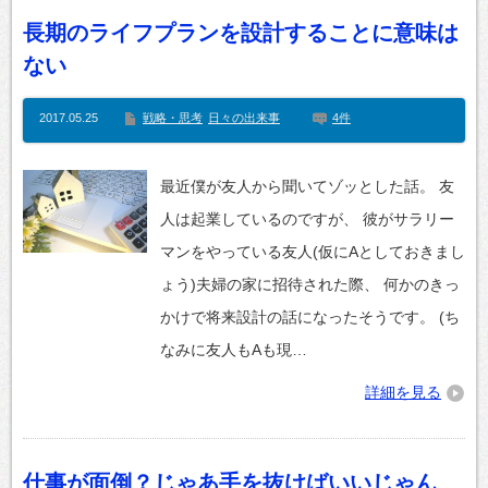
長期のライフプランを設計することに意味は
ない
2017.05.25
戦略・思考
日々の出来事
4件
最近僕が友人から聞いてゾッとした話。 友
人は起業しているのですが、 彼がサラリー
マンをやっている友人(仮にAとしておきまし
ょう)夫婦の家に招待された際、 何かのきっ
かけで将来設計の話になったそうです。 (ち
なみに友人もAも現…
詳細を見る
仕事が面倒？じゃあ手を抜けばいいじゃん