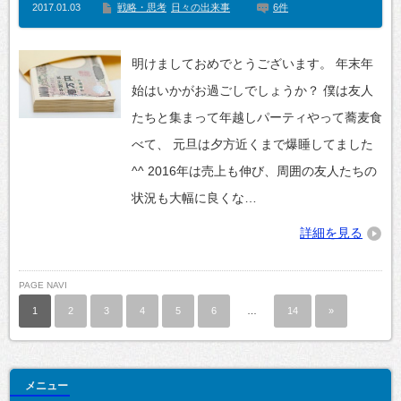
2017.01.03
戦略・思考
日々の出来事
6件
明けましておめでとうございます。 年末年
始はいかがお過ごしでしょうか？ 僕は友人
たちと集まって年越しパーティやって蕎麦食
べて、 元旦は夕方近くまで爆睡してました
^^ 2016年は売上も伸び、周囲の友人たちの
状況も大幅に良くな…
詳細を見る
PAGE NAVI
1
2
3
4
5
6
…
14
»
メニュー