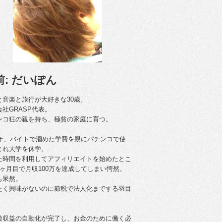
前: だいぽん
と音楽と旅行が大好きな30歳。
会社GRASP代表。
ンコ狂の親を持ち、極貧の家庭に育つ。
09年、バイトで溜めた学費を親にパチンコで使
まれ大学を休学。
た時間を利用してアフィリエイトを始めたとこ
4ヶ月目で月収100万を達成してしまい愕然。
も呆然。
たく興味がないのに節税で法人化までする羽目
後収益の自動化が完了し、お金のために働く必