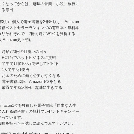
なくなってからは、趣味の音楽、小説、旅行に
する毎日。
5年3月に個人で電子書籍を2冊出版し、Amazon
書籍ベストセラーランキングの有料本・無料本
ゴリそれぞれで、2冊同時にW1位を獲得する
くAmazon史上初)。
。時給720円の皿洗いの日々
歳。PC1台でネットビジネスに挑戦
歳。半年で月収100万突破してビビる
。1人で年商1億円
歳。お金のために働く必要がなくなる
。電子書籍出版。Amazon1位をとる
歳。放置で年商3億円。趣味に生きてる
Amazon1位を獲得した電子書籍「自由な人生
に入れる教科書」の無料プレゼントキャンペー
やっています。
興味を持ったら試しに読んでみてください。