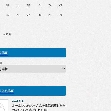
18
19
20
21
22
23
25
26
27
28
29
30
« 11月
去記事
事
すすめ記事
2016-6-8
ホームレスのおっさんを生活保護したら
ウ○チこいて逃げられた話