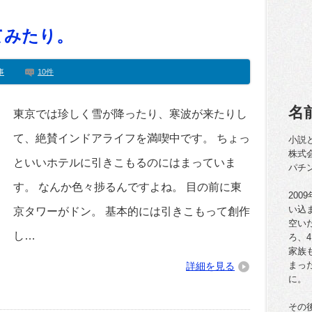
てみたり。
事
10件
名
東京では珍しく雪が降ったり、寒波が来たりし
て、絶賛インドアライフを満喫中です。 ちょっ
小説
株式
といいホテルに引きこもるのにはまっていま
パチ
す。 なんか色々捗るんですよね。 目の前に東
20
い込
京タワーがドン。 基本的には引きこもって創作
空い
し…
ろ、
家族
まっ
詳細を見る
に。
その