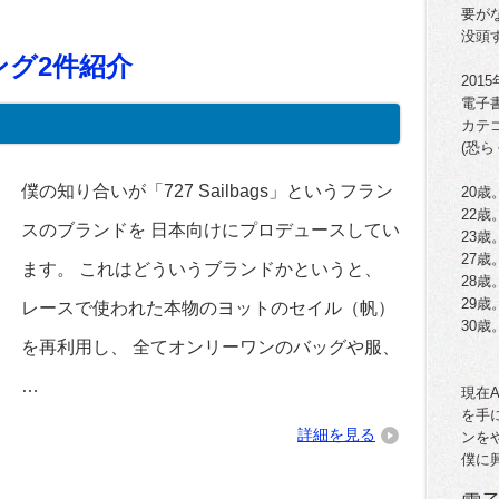
要が
没頭
グ2件紹介
201
電子
カテ
(恐ら
僕の知り合いが「727 Sailbags」というフラン
20歳
22
スのブランドを 日本向けにプロデュースしてい
23
27歳
ます。 これはどういうブランドかというと、
28
29歳
レースで使われた本物のヨットのセイル（帆）
30
を再利用し、 全てオンリーワンのバッグや服、
…
現在
を手
詳細を見る
ンを
僕に