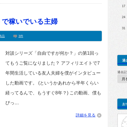
17
24
トで稼いでいる主婦
31
商品
3件
対談シリーズ「自由ですが何か？」の第1回っ
過
てもうご覧になりました？ アフィリエイトで7
過去記
年間生活している友人夫婦を僕がインタビュー
した動画です。 (というかあれから半年くらい
経ってるんで、もうすぐ8年？) この動画、僕も
びっ…
お
詳細を見る