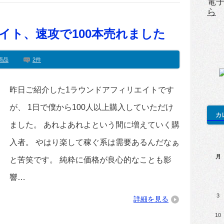
電
ら
イト、速攻で100本売れました
商品
2件
昨日ご紹介した1ラウンドアフィリエイトです
が、 1日で僕から100人以上購入していただけ
カ
ました。 あれよあれよという間に増えていく購
入者。 やはり楽して稼ぐ系は需要あるんだなぁ
月
と苦笑です。 純粋に価格が良心的なことも影
響…
3
詳細を見る
10