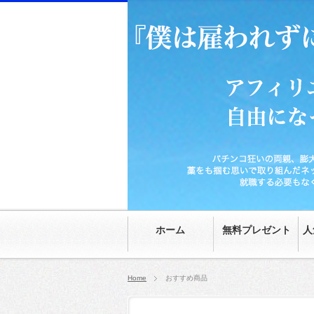
パチンコ狂いの両親、膨大な家の借金、時給70
然。就職する必要もなくなり、20代にして自由
ホーム
無料プレゼント
人
Home
おすすめ商品