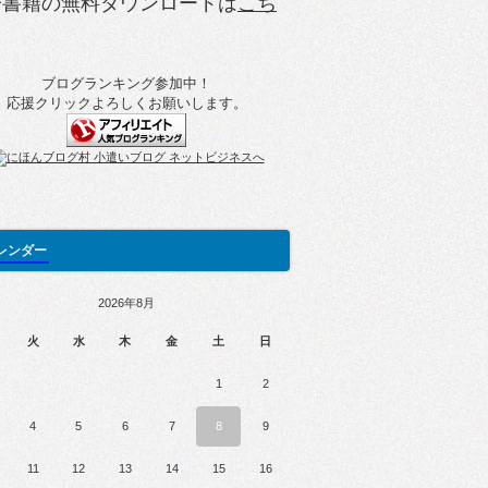
子書籍の無料ダウンロードは
こち
ブログランキング参加中！
応援クリックよろしくお願いします。
レンダー
2026年8月
火
水
木
金
土
日
1
2
4
5
6
7
8
9
11
12
13
14
15
16