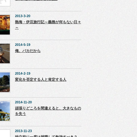
2013-3-20
熱海・伊豆旅行記～義務が何もない日々
～
2014-5-19
俺、バカだから
2014-2-19
変化を否定する人と肯定する人
2014-11-20
頑張りどころを間違えると、大きなもの
を失う
2013-11-23