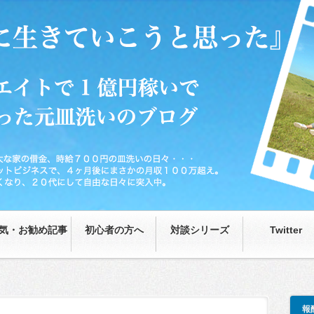
0円の皿洗いの日々…が、藁をもつかむ思いで取り組んだネットビジネスで、4ヶ月後
な日々に突入中。
気・お勧め記事
初心者の方へ
対談シリーズ
Twitter
報