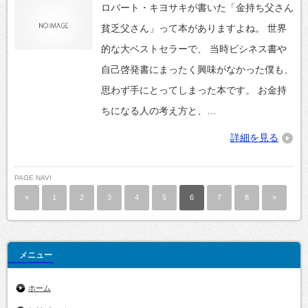
ロバート・キヨサキが書いた「金持ち父さん
貧乏父さん」って本がありますよね。 世界
的な大ベストセラーで、 当時ビシネス書や
自己啓発書にまったく興味がなかった僕も、
思わず手にとってしまった本です。 お金持
ちになる人の考え方と、…
詳細を見る
PAGE NAVI
«
1
2
3
4
5
6
7
8
»
メニュー
ホーム