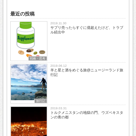
最近の投稿
2019.11.30
サプリ売ったらすぐに億超えたけど、トラブ
ル続出中
戦略・思考
2019.06.12
羊と星と酒をめぐる旅@ニュージーランド旅
行記
旅行記
2019.03.31
トルクメニスタンの地獄の門、ウズベキスタ
ンの青の都