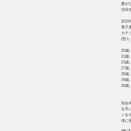
要が
没頭
201
電子
カテ
(恐ら
20歳
22
23
27歳
28
29歳
30
現在
を手
ンを
僕に