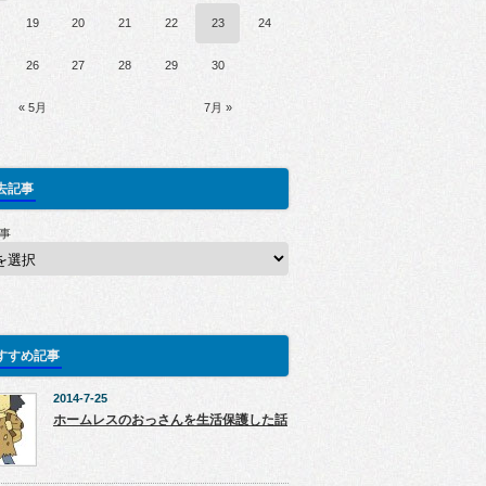
19
20
21
22
23
24
26
27
28
29
30
« 5月
7月 »
去記事
事
すすめ記事
2014-7-25
ホームレスのおっさんを生活保護した話