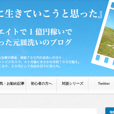
0円の皿洗いの日々…が、藁をもつかむ思いで取り組んだネットビジネスで、4ヶ月後
な日々に突入中。
気・お勧め記事
初心者の方へ
対談シリーズ
Twitter
報