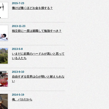
2015-7-23
働けば働くほどお金を損する？
2013-11-23
独立前に一度は就職して勉強すべき？
2013-5-8
いまだに起業のハードルが高いと思って
いる人たち
2013-9-10
自由すぎる世界は心が弱いと耐えられな
い
2014-5-19
俺、バカだから