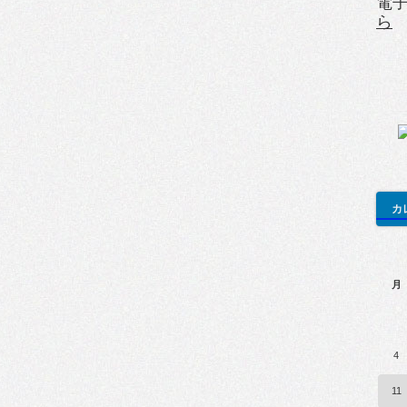
電
ら
カ
月
4
11