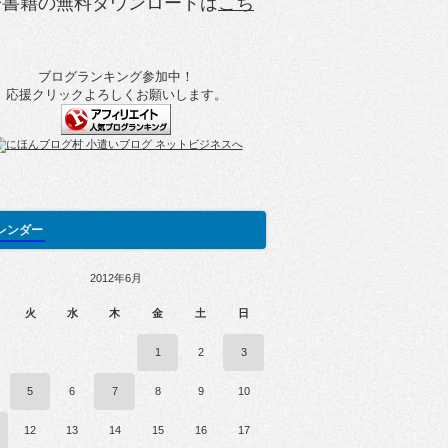
子書籍の無料ダウンロードは
こち
ブログランキング参加中！
応援クリックよろしくお願いします。
レンダー
2012年6月
火
水
木
金
土
日
1
2
3
5
6
7
8
9
10
12
13
14
15
16
17