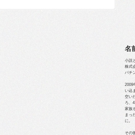
名
小説
株式
パチ
20
い込
空い
ろ、
家族
まっ
に。
その