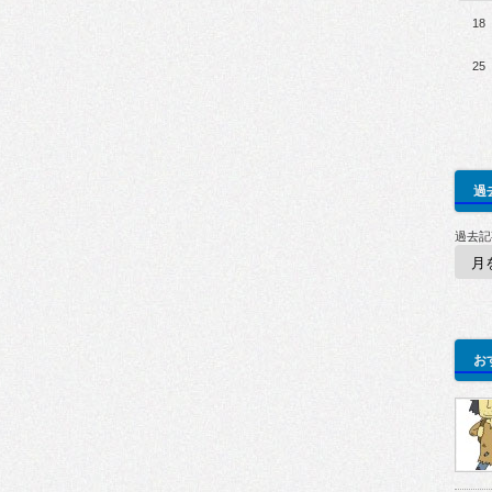
18
25
過
過去記
お