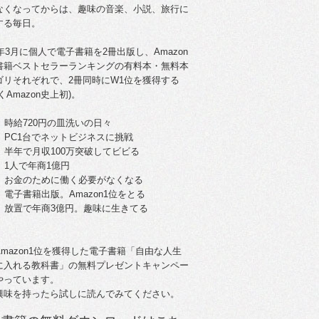
なくなってからは、趣味の音楽、小説、旅行に
する毎日。
5年3月に個人で電子書籍を2冊出版し、Amazon
書籍ベストセラーランキングの有料本・無料本
ゴリそれぞれで、2冊同時にW1位を獲得する
くAmazon史上初)。
。時給720円の皿洗いの日々
歳。PC1台でネットビジネスに挑戦
歳。半年で月収100万突破してビビる
。1人で年商1億円
歳。お金のために働く必要がなくなる
。電子書籍出版。Amazon1位をとる
歳。放置で年商3億円。趣味に生きてる
Amazon1位を獲得した電子書籍「自由な人生
に入れる教科書」の無料プレゼントキャンペー
やっています。
興味を持ったら試しに読んでみてください。