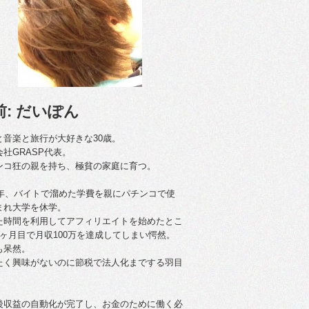
前: だいぽん
と音楽と旅行が大好きな30歳。
会社GRASP代表。
ンコ狂の親を持ち、極貧の家庭に育つ。
09年、バイトで溜めた学費を親にパチンコで使
まれ大学を休学。
た時間を利用してアフィリエイトを始めたとこ
4ヶ月目で月収100万を達成してしまい愕然。
も呆然。
たく興味がないのに節税で法人化までする羽目
後収益の自動化が完了し、お金のために働く必