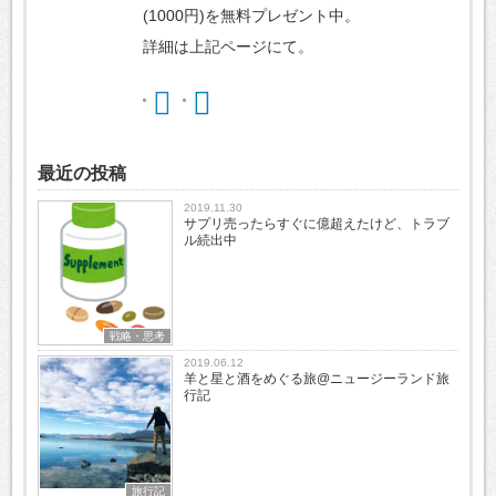
(1000円)を無料プレゼント中。
詳細は上記ページにて。
最近の投稿
2019.11.30
サプリ売ったらすぐに億超えたけど、トラブ
ル続出中
戦略・思考
2019.06.12
羊と星と酒をめぐる旅@ニュージーランド旅
行記
旅行記