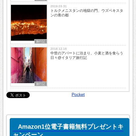
2019.03.31
トルクメニスタンの地獄の門、ウズベキスタ
ンの青の都
旅行記
2018.12.16
中世のアパートに泊まり、小麦と酒を食らう
日々@イタリア旅行記
旅行記
Pocket
Amazon1位電子書籍無料プレゼントキ
ャンペーン