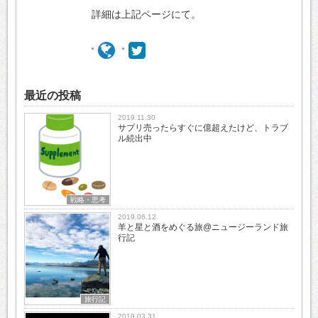
詳細は上記ページにて。
最近の投稿
2019.11.30
サプリ売ったらすぐに億超えたけど、トラブ
ル続出中
戦略・思考
2019.06.12
羊と星と酒をめぐる旅@ニュージーランド旅
行記
旅行記
2019.03.31