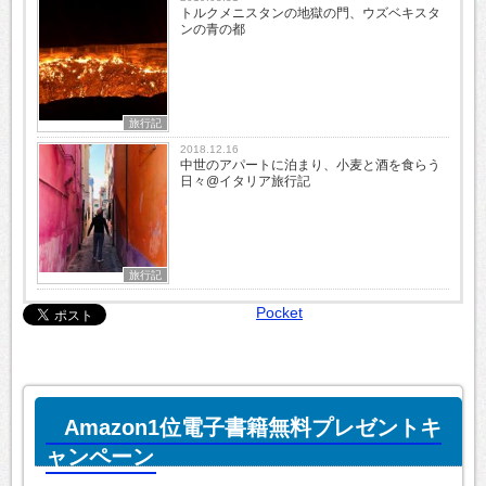
トルクメニスタンの地獄の門、ウズベキスタ
ンの青の都
旅行記
2018.12.16
中世のアパートに泊まり、小麦と酒を食らう
日々@イタリア旅行記
旅行記
Pocket
Amazon1位電子書籍無料プレゼントキ
ャンペーン