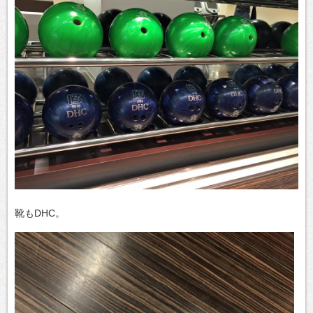
靴もDHC。