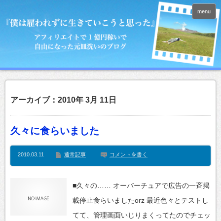
menu
アーカイブ：2010年 3月 11日
久々に食らいました
2010.03.11
通常記事
コメントを書く
■久々の…… オーバーチュアで広告の一斉掲
載停止食らいましたorz 最近色々とテストし
てて、管理画面いじりまくってたのでチェッ