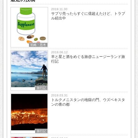
2019.11.30
サプリ売ったらすぐに億超えたけど、トラブ
ル続出中
戦略・思考
2019.06.12
羊と星と酒をめぐる旅@ニュージーランド旅
行記
旅行記
2019.03.31
トルクメニスタンの地獄の門、ウズベキスタ
ンの青の都
旅行記