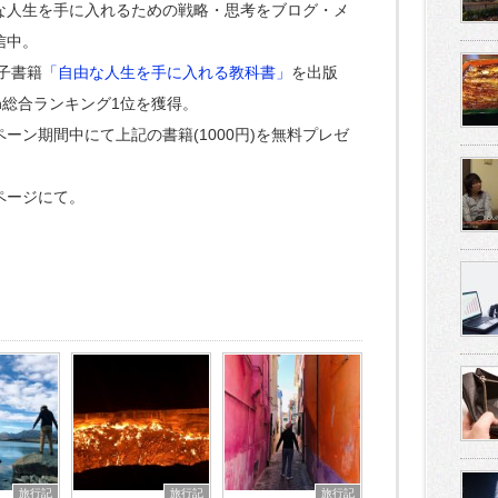
な人生を手に入れるための戦略・思考をブログ・メ
信中。
電子書籍
「自由な人生を手に入れる教科書」
を出版
on総合ランキング1位を獲得。
ーン期間中にて上記の書籍(1000円)を無料プレゼ
ページにて。
旅行記
旅行記
旅行記