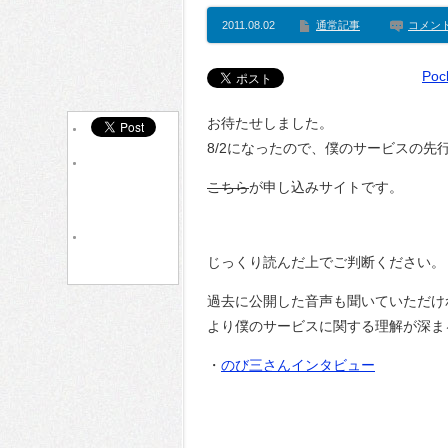
2011.08.02
通常記事
コメン
Poc
お待たせしました。
8/2になったので、僕のサービスの先
こちら
が申し込みサイトです。
じっくり読んだ上でご判断ください。
過去に公開した音声も聞いていただけ
より僕のサービスに関する理解が深ま
・
のび三さんインタビュー