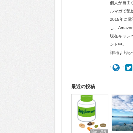
個人が自由
ルマガで配
2015年に
し、Amaz
現在キャンペ
ント中。
詳細は上記
最近の投稿
戦略・思考