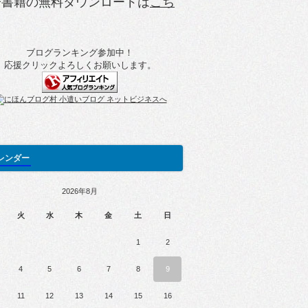
子書籍の無料ダウンロードは
こち
ブログランキング参加中！
応援クリックよろしくお願いします。
レンダー
2026年8月
火
水
木
金
土
日
1
2
4
5
6
7
8
9
11
12
13
14
15
16