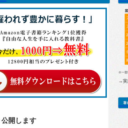
※一部
→実
著
ト公開します