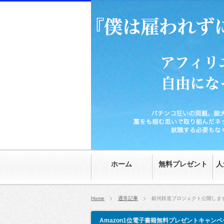
パチンコ狂いの両親、膨大な家の借金、時給70
然。就職する必要もなくなり、20代にして自由
ホーム
無料プレゼント
人
Home
通常記事
銀河鉄道プロジェクト公開しま
Amazon1位電子書籍無料プレゼントキャンペ