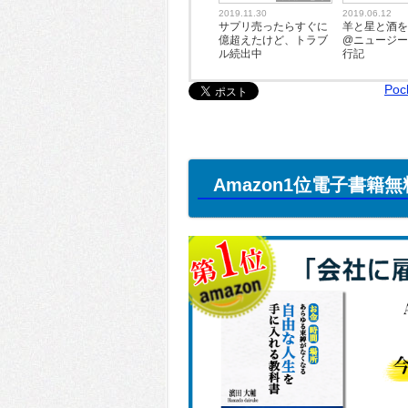
2019.11.30
2019.06.12
サプリ売ったらすぐに
羊と星と酒
億超えたけど、トラブ
@ニュージ
ル続出中
行記
Poc
Amazon1位電子書