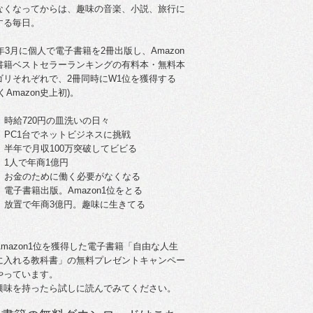
なくなってからは、趣味の音楽、小説、旅行に
する毎日。
5年3月に個人で電子書籍を2冊出版し、Amazon
書籍ベストセラーランキングの有料本・無料本
ゴリそれぞれで、2冊同時にW1位を獲得する
くAmazon史上初)。
。時給720円の皿洗いの日々
歳。PC1台でネットビジネスに挑戦
歳。半年で月収100万突破してビビる
。1人で年商1億円
歳。お金のために働く必要がなくなる
。電子書籍出版。Amazon1位をとる
歳。放置で年商3億円。趣味に生きてる
Amazon1位を獲得した電子書籍「自由な人生
に入れる教科書」の無料プレゼントキャンペー
やっています。
興味を持ったら試しに読んでみてください。