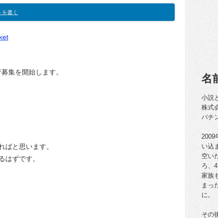
トを書く
ket
行募集を開始します。
名
小説
株式
パチ
20
ればと思います。
い込
空い
るはずです。
ろ、
家族
まっ
に。
その