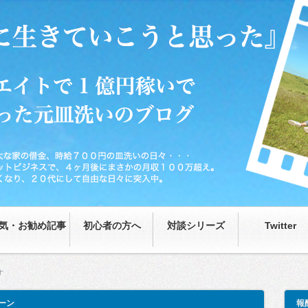
0円の皿洗いの日々…が、藁をもつかむ思いで取り組んだネットビジネスで、4ヶ月後
な日々に突入中。
気・お勧め記事
初心者の方へ
対談シリーズ
Twitter
す
ーン
報