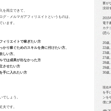
要が
没頭
入を両立できて、
ログ・メルマガアフィリエイトというものは、
201
ています。
電子
カテ
(恐ら
フィリエイトで稼ぎたい方
20歳
っかり稼ぐためのスキルを身に付けたい方、
22
23
欲しい方、
27歳
ルでは成果が出なかった方
28
立させたい方
29歳
を手に入れたい方
30
現在
を手
いでしょう。
ンを
僕に
丈夫です。