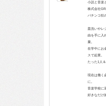
小説と音楽
株式会社GR
パチンコ狂
皿洗いやレ
由を手に入
棄。
在学中にお
スで起業。
たった1人
現在は働く
に。
音楽学校に
好きなだけ