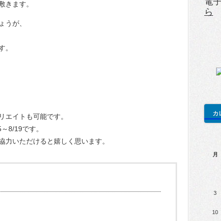
電
敷きます。
ら
ょうが、
す。
カ
リエイトも可能です。
～8/19です。
協力いただけると嬉しく思います。
月
3
10