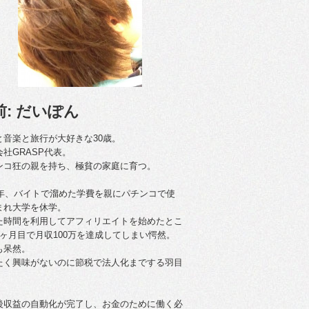
前: だいぽん
と音楽と旅行が大好きな30歳。
会社GRASP代表。
ンコ狂の親を持ち、極貧の家庭に育つ。
09年、バイトで溜めた学費を親にパチンコで使
まれ大学を休学。
た時間を利用してアフィリエイトを始めたとこ
4ヶ月目で月収100万を達成してしまい愕然。
も呆然。
たく興味がないのに節税で法人化までする羽目
後収益の自動化が完了し、お金のために働く必