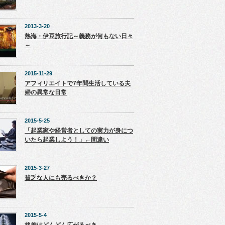
2013-3-20
熱海・伊豆旅行記～義務が何もない日々
～
2015-11-29
アフィリエイトで7年間生活している夫
婦の異常な日常
2015-5-25
「起業家や経営者としての実力が身につ
いたら起業しよう！」←間違い
2015-3-27
貧乏な人にも売るべきか？
2015-5-4