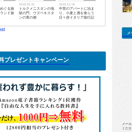
2019.03.31
2018.12.16
をめぐる旅
トルクメニスタンの地
中世のアパートに泊ま
ーランド旅
獄の門、ウズベキスタ
り、小麦と酒を食らう
ンの青の都
日々@イタリア旅行記
ket
メ
籍無料プレゼントキャンペーン
メール
くださ