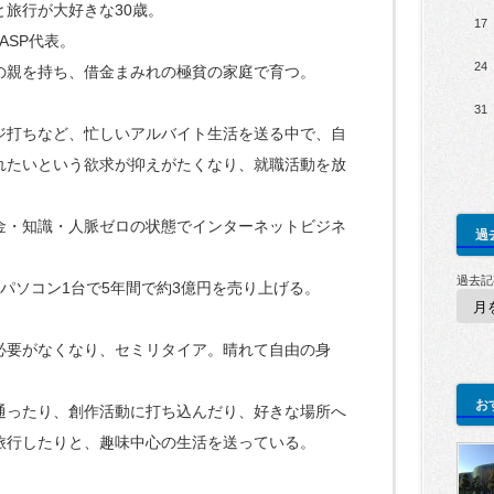
と旅行が大好きな30歳。
17
ASP代表。
24
の親を持ち、借金まみれの極貧の家庭で育つ。
31
ジ打ちなど、忙しいアルバイト生活を送る中で、自
れたいという欲求が抑えがたくなり、就職活動を放
金・知識・人脈ゼロの状態でインターネットビジネ
過
過去記
＆パソコン1台で5年間で約3億円を売り上げる。
必要がなくなり、セミリタイア。晴れて自由の身
お
通ったり、創作活動に打ち込んだり、好きな場所へ
旅行したりと、趣味中心の生活を送っている。