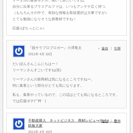
トータルの集客モデル、聞いてみたいですね。
自分に出来るプラスアルファは、いつもアンテナ広く持つ、
（もちろんその中で、有効な情報を取捨選択は大事ですが）
とても勉強になりそうな新教材ですね！
応援♪ぽちっとにゃ♪
『脱サラプロブロガー』小澤竜太
返信
引用
2011年 4月 16日
だいぽんさんこんにちはー！
リーマンさんすごいですね(笑)
リーマンさんの新商材は気になるところですねー。
特に集客という部分がとても気になります。
私も、集客やっているので、この辺はとても気になるところです。
では応援ポチ(*´艸｀)
不動産購入 ネットビジネス 商材レビューサイト ＠
返信
引用
鉄板大家
2011年 4月 16日