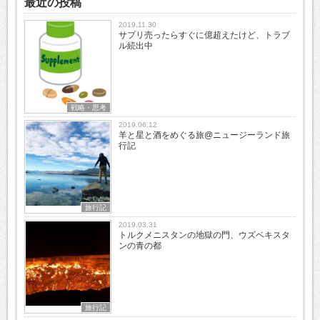
最近の投稿
2019.11.30
サプリ売ったらすぐに億超えたけど、トラブ
ル続出中
戦略・思考
2019.06.12
羊と星と酒をめぐる旅@ニュージーランド旅
行記
旅行記
2019.03.31
トルクメニスタンの地獄の門、ウズベキスタ
ンの青の都
旅行記