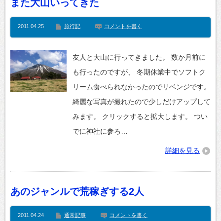
また大山いってきた
2011.04.25
旅行記
コメントを書く
友人と大山に行ってきました。 数か月前に
も行ったのですが、 冬期休業中でソフトク
リーム食べられなかったのでリベンジです。
綺麗な写真が撮れたので少しだけアップして
みます。 クリックすると拡大します。 つい
でに神社に参ろ…
詳細を見る
あのジャンルで荒稼ぎする2人
2011.04.24
通常記事
コメントを書く