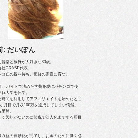
前: だいぽん
と音楽と旅行が大好きな30歳。
会社GRASP代表。
ンコ狂の親を持ち、極貧の家庭に育つ。
09年、バイトで溜めた学費を親にパチンコで使
まれ大学を休学。
た時間を利用してアフィリエイトを始めたとこ
4ヶ月目で月収100万を達成してしまい愕然。
も呆然。
たく興味がないのに節税で法人化までする羽目
後収益の自動化が完了し、お金のために働く必