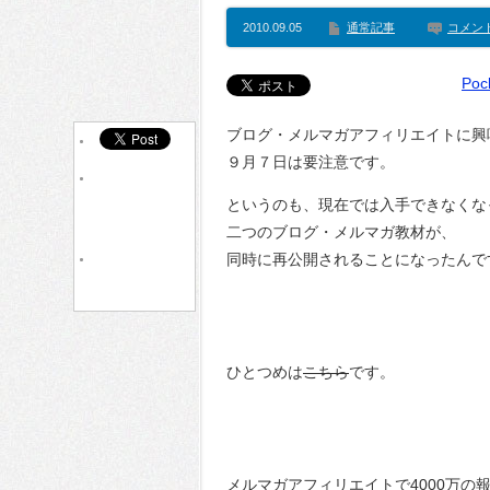
2010.09.05
通常記事
コメン
Poc
ブログ・メルマガアフィリエイトに興
９月７日は要注意です。
というのも、現在では入手できなくな
二つのブログ・メルマガ教材が、
同時に再公開されることになったんで
ひとつめは
こちら
です。
メルマガアフィリエイトで4000万の