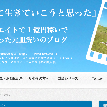
0円の皿洗いの日々…が、藁をもつかむ思いで取り組んだネットビジネスで、4ヶ月後
な日々に突入中。
気・お勧め記事
初心者の方へ
対談シリーズ
Twitter
とアンリミ
ーン
報