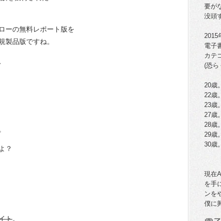
要が
没頭
ローの無料レポート版を
201
規製品版ですね。
電子
カテ
、
(恐ら
20歳
22
23
27歳
28
。
29歳
30
よ？
現在
を手
ンを
僕に
イト
。