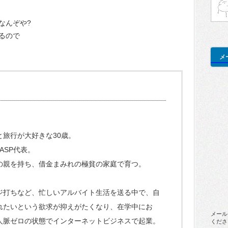
なんぞや?
るので
メ
と旅行が大好きな30歳。
ASP代表。
の親を持ち、借金まみれの極貧の家庭で育つ。
ジ打ちなど、忙しいアルバイト生活を送る中で、自
れたいという欲求が抑えがたくなり、在学中にお
メール
人脈ゼロの状態でインターネットビジネスで起業。
くださ