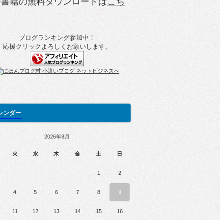
子書籍の無料ダウンロードは
こち
ブログランキング参加中！
応援クリックよろしくお願いします。
レンダー
2026年8月
火
水
木
金
土
日
1
2
4
5
6
7
8
9
11
12
13
14
15
16