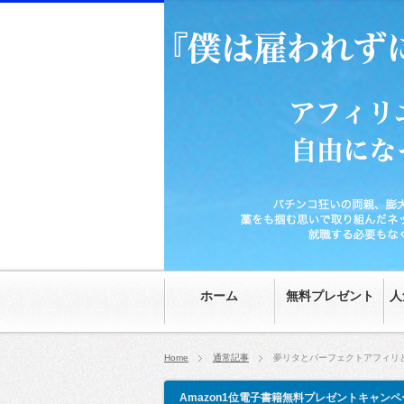
パチンコ狂いの両親、膨大な家の借金、時給70
然。就職する必要もなくなり、20代にして自由
ホーム
無料プレゼント
人
Home
通常記事
夢リタとパーフェクトアフィリ
Amazon1位電子書籍無料プレゼントキャンペ