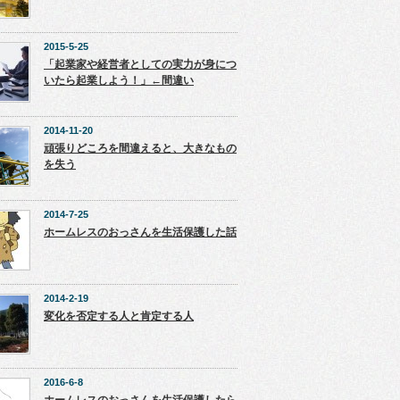
2015-5-25
「起業家や経営者としての実力が身につ
いたら起業しよう！」←間違い
2014-11-20
頑張りどころを間違えると、大きなもの
を失う
2014-7-25
ホームレスのおっさんを生活保護した話
2014-2-19
変化を否定する人と肯定する人
2016-6-8