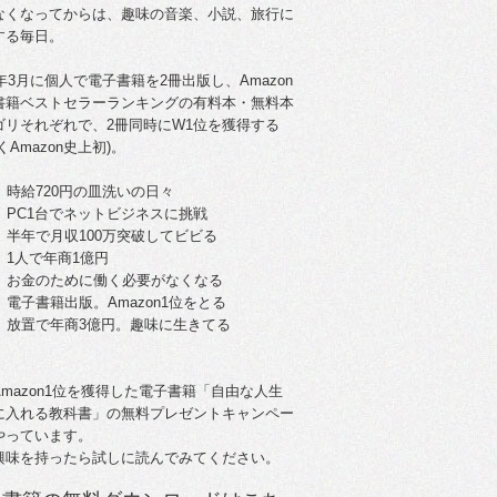
なくなってからは、趣味の音楽、小説、旅行に
する毎日。
5年3月に個人で電子書籍を2冊出版し、Amazon
書籍ベストセラーランキングの有料本・無料本
ゴリそれぞれで、2冊同時にW1位を獲得する
くAmazon史上初)。
。時給720円の皿洗いの日々
歳。PC1台でネットビジネスに挑戦
歳。半年で月収100万突破してビビる
。1人で年商1億円
歳。お金のために働く必要がなくなる
。電子書籍出版。Amazon1位をとる
歳。放置で年商3億円。趣味に生きてる
Amazon1位を獲得した電子書籍「自由な人生
に入れる教科書」の無料プレゼントキャンペー
やっています。
興味を持ったら試しに読んでみてください。