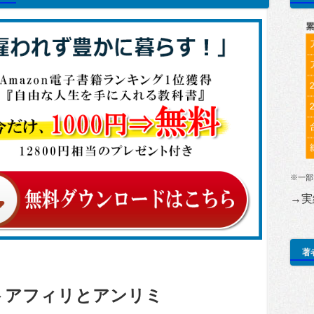
※一部
→実
著
トアフィリとアンリミ