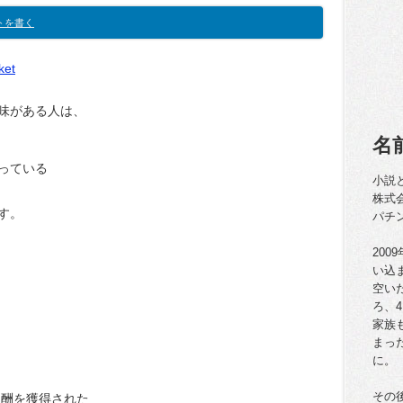
トを書く
ket
味がある人は、
名
っている
小説
株式
す。
パチ
20
い込
空い
ろ、
家族
まっ
に。
その
報酬を獲得された