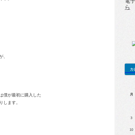
電
ら
が、
カ
は僕が最初に購入した
月
りします。
3
10