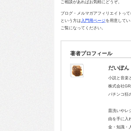
ご相談があればお気軽にどうぞ。
ブログ・メルマガアフィリエイトって
という方は
入門用ページ
を用意してい
ご覧になってください。
著者プロフィール
だいぽん
小説と音楽
株式会社GR
パチンコ狂
皿洗いやレ
由を手に入
金・知識・