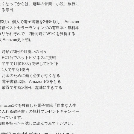
なくなってからは、趣味の音楽、小説、旅行に
する毎日。
5年3月に個人で電子書籍を2冊出版し、Amazon
書籍ベストセラーランキングの有料本・無料本
ゴリそれぞれで、2冊同時にW1位を獲得する
くAmazon史上初)。
。時給720円の皿洗いの日々
歳。PC1台でネットビジネスに挑戦
歳。半年で月収100万突破してビビる
。1人で年商1億円
歳。お金のために働く必要がなくなる
。電子書籍出版。Amazon1位をとる
歳。放置で年商3億円。趣味に生きてる
Amazon1位を獲得した電子書籍「自由な人生
に入れる教科書」の無料プレゼントキャンペー
やっています。
興味を持ったら試しに読んでみてください。