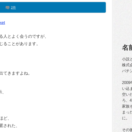
2件
ket
る人とよく会うのですが、
じることがあります。
名
小説
株式
パチ
出てきますよね。
20
い込
示、
空い
ろ、
家族
まっ
ほど、
に。
置された、
その