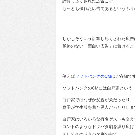
計算し尽くされた広告こそ、
もっとも優れた広告であるというふう
しかしそういう計算し尽くされた広告
脈絡のない「面白い広告」に負けるこ
例えば
ソフトバンクのCM
はご存知で
ソフトバンクのCMには白戸家という
白戸家ではなぜか父親が犬だったり、
息子が学生服を着た黒人だったりしま
白戸家はいろいろな有名ゲストも交え
コントのようなドタバタ劇を繰り広げ
そしてそのドタバタ劇の中で、