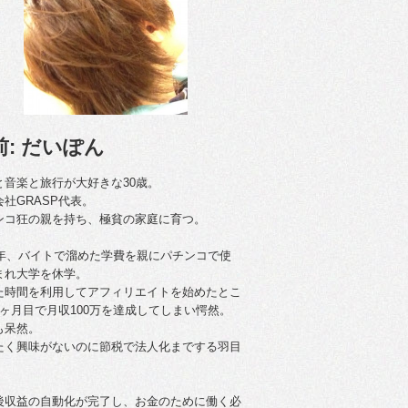
前: だいぽん
と音楽と旅行が大好きな30歳。
会社GRASP代表。
ンコ狂の親を持ち、極貧の家庭に育つ。
09年、バイトで溜めた学費を親にパチンコで使
まれ大学を休学。
た時間を利用してアフィリエイトを始めたとこ
4ヶ月目で月収100万を達成してしまい愕然。
も呆然。
たく興味がないのに節税で法人化までする羽目
後収益の自動化が完了し、お金のために働く必