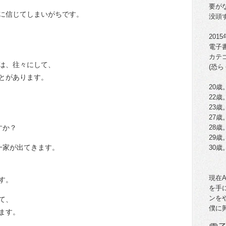
要が
に信じてしまいがちです。
没頭
201
電子
カテ
は、往々にして、
(恐ら
とがあります。
20歳
22
23
27歳
すか？
28
29歳
一家が出てきます。
30
現在
す。
を手
ンを
て、
僕に
ます。