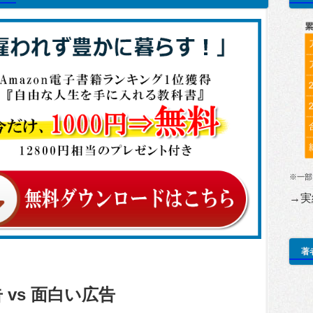
※一部
→実
著
vs 面白い広告