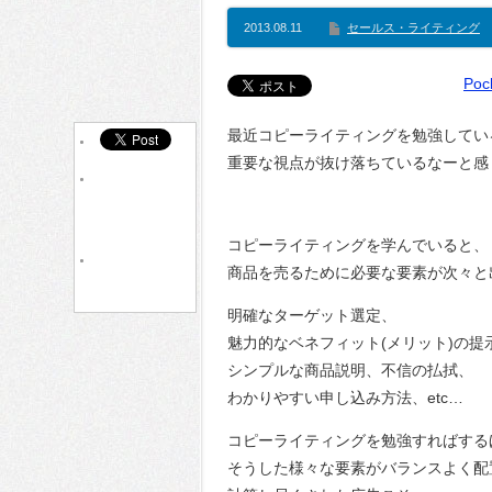
2013.08.11
セールス・ライティング
Poc
最近コピーライティングを勉強してい
重要な視点が抜け落ちているなーと感
コピーライティングを学んでいると、
商品を売るために必要な要素が次々と
明確なターゲット選定、
魅力的なベネフィット(メリット)の提
シンプルな商品説明、不信の払拭、
わかりやすい申し込み方法、etc…
コピーライティングを勉強すればする
そうした様々な要素がバランスよく配