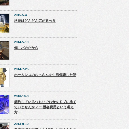
2015-5-4
格差はどんどん広がるべき
2014-5-19
俺、バカだから
2014-7-25
ホームレスのおっさんを生活保護した話
2016-10-3
節約しているつもりでお金をドブに捨て
ていませんか？ー 機会費用という考え
方ー
2013-9-10