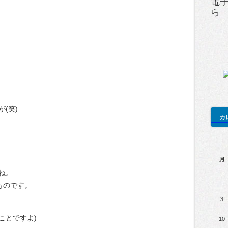
電
ら
(笑)
カ
月
ね。
のものです。
3
ことですよ)
10