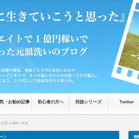
0円の皿洗いの日々…が、藁をもつかむ思いで取り組んだネットビジネスで、4ヶ月後
な日々に突入中。
気・お勧め記事
初心者の方へ
対談シリーズ
Twitter
広告 vs 面白い広告
ーン
報