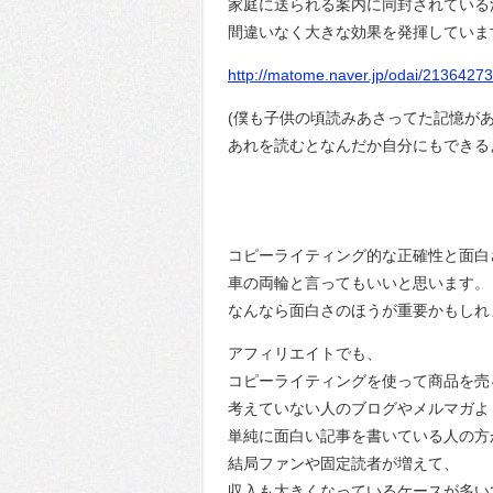
家庭に送られる案内に同封されている
間違いなく大きな効果を発揮していま
http://matome.naver.jp/odai/213642
(僕も子供の頃読みあさってた記憶が
あれを読むとなんだか自分にもできる
コピーライティング的な正確性と面白
車の両輪と言ってもいいと思います。
なんなら面白さのほうが重要かもしれ
アフィリエイトでも、
コピーライティングを使って商品を売
考えていない人のブログやメルマガよ
単純に面白い記事を書いている人の方
結局ファンや固定読者が増えて、
収入も大きくなっているケースが多い