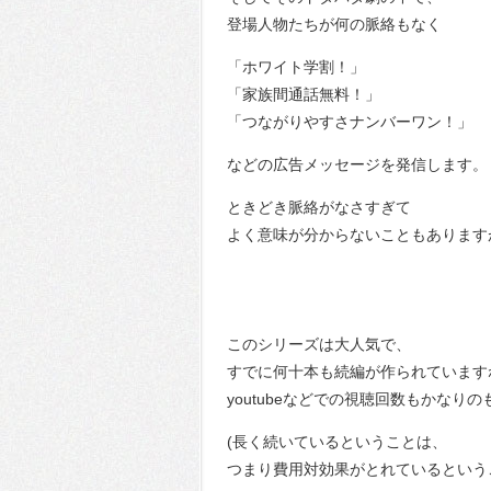
登場人物たちが何の脈絡もなく
「ホワイト学割！」
「家族間通話無料！」
「つながりやすさナンバーワン！」
などの広告メッセージを発信します。
ときどき脈絡がなさすぎて
よく意味が分からないこともありますが
このシリーズは大人気で、
すでに何十本も続編が作られています
youtubeなどでの視聴回数もかなり
(長く続いているということは、
つまり費用対効果がとれているという