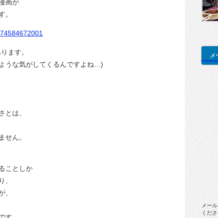
漫画が
す。
7374584672001
あります。
メ
ような気がしてくるんですよね…)
さとは、
ません。
ることしか
り、
が、
メール
くださ
です。