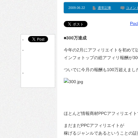
2009.06.22
通常記事
コメン
Poc
■300万達成
今年の2月にアフィリエイトを初めて
インフォトップの総アフィリ報酬が30
ついでに今月の報酬も100万超えまし
ほとんど情報商材PPCアフィリエイト
まだまだPPCアフィリエイトが
稼げるジャンルであるということの証