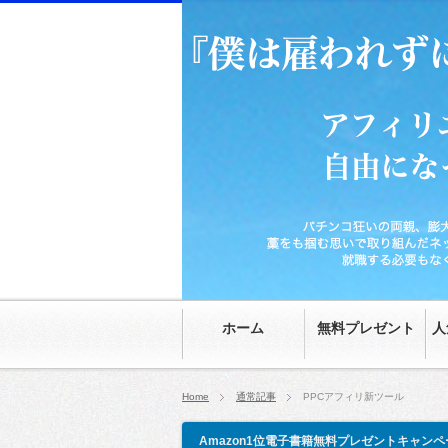
パチンコ狂いの両親、膨大な家の借金、時給70
然。就職する必要もなくなり、20代にして自由
ホーム
無料プレゼント
人
Home
通常記事
PPCアフィリ新ツール
Amazon1位電子書籍無料プレゼントキャンペ