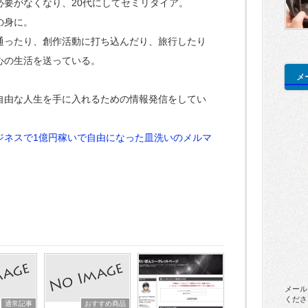
必要がなくなり、20代にしてセミリタイア。
の身に。
通ったり、創作活動に打ち込んだり、旅行したり
心の生活を送っている。
メ
自由な人生を手に入れるための情報発信をしてい
ジネスで1億円稼いで自由になった皿洗いのメルマ
メール
くださ
通常記事
おすすめ商品