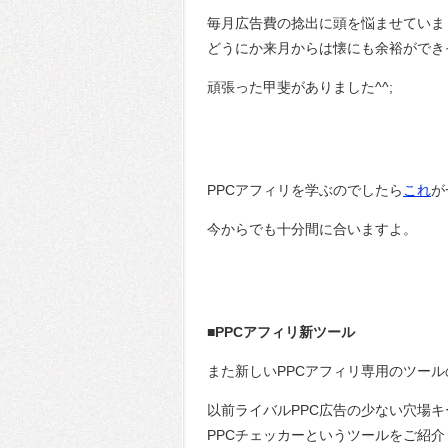
毎月広告費の捻出に頭を悩ませていま
どうにか来月からは懐にも余裕ができ
頑張った甲斐がありました^^;
PPCアフィリを学ぶのでしたら
これ
が
今からでも十分間に合いますよ。
■PPCアフィリ新ツール
また新しいPPCアフィリ専用のツー
以前ライバルPPC広告の少ない穴場
PPCチェッカーというツールをご紹