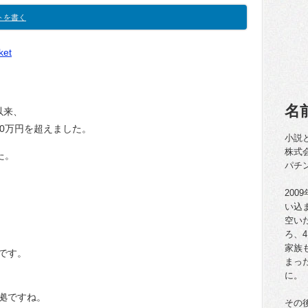
トを書く
ket
名
以来、
0万円を超えました。
小説
株式
た。
パチ
20
い込
空い
ろ、
家族
です。
まっ
に。
拠ですね。
その