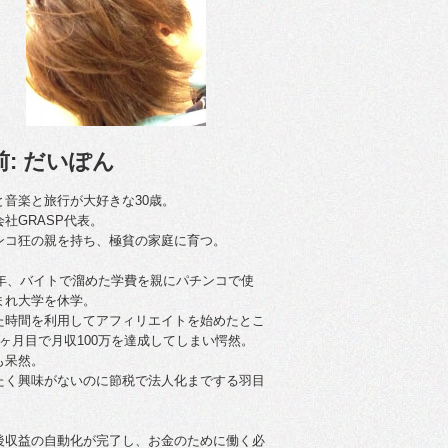
前: だいぽん
と音楽と旅行が大好きな30歳。
会社GRASP代表。
ンコ狂の親を持ち、極貧の家庭に育つ。
09年、バイトで溜めた学費を親にパチンコで使
まれ大学を休学。
た時間を利用してアフィリエイトを始めたとこ
4ヶ月目で月収100万を達成してしまい愕然。
も呆然。
たく興味がないのに節税で法人化までする羽目
後収益の自動化が完了し、お金のために働く必