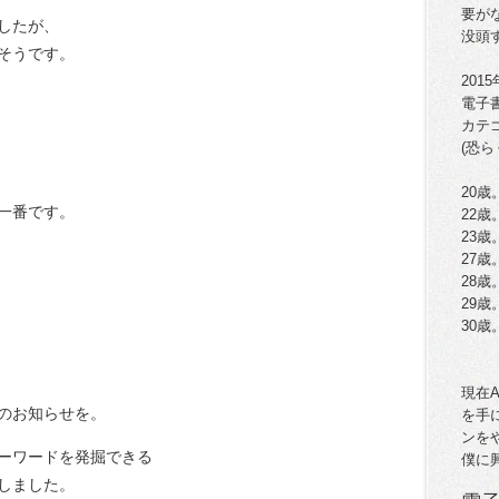
要が
したが、
没頭
そうです。
201
電子
カテ
(恐ら
20歳
一番です。
22
23
27歳
28
29歳
30
現在
ルのお知らせを。
を手
ンを
キーワードを発掘できる
僕に
介しました。