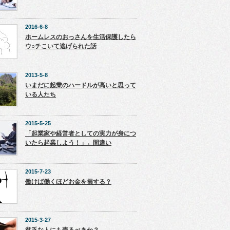
2016-6-8
ホームレスのおっさんを生活保護したら
ウ○チこいて逃げられた話
2013-5-8
いまだに起業のハードルが高いと思って
いる人たち
2015-5-25
「起業家や経営者としての実力が身につ
いたら起業しよう！」←間違い
2015-7-23
働けば働くほどお金を損する？
2015-3-27