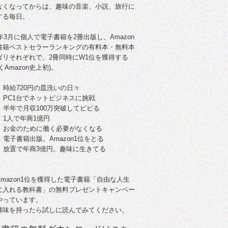
なくなってからは、趣味の音楽、小説、旅行に
する毎日。
5年3月に個人で電子書籍を2冊出版し、Amazon
書籍ベストセラーランキングの有料本・無料本
ゴリそれぞれで、2冊同時にW1位を獲得する
くAmazon史上初)。
。時給720円の皿洗いの日々
歳。PC1台でネットビジネスに挑戦
歳。半年で月収100万突破してビビる
。1人で年商1億円
歳。お金のために働く必要がなくなる
。電子書籍出版。Amazon1位をとる
歳。放置で年商3億円。趣味に生きてる
Amazon1位を獲得した電子書籍「自由な人生
に入れる教科書」の無料プレゼントキャンペー
やっています。
興味を持ったら試しに読んでみてください。