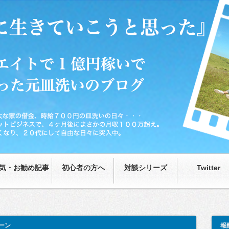
0円の皿洗いの日々…が、藁をもつかむ思いで取り組んだネットビジネスで、4ヶ月後
な日々に突入中。
気・お勧め記事
初心者の方へ
対談シリーズ
Twitter
ーン
報