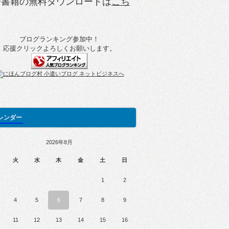
子書籍の無料ダウンロードは
こち
ブログランキング参加中！
応援クリックよろしくお願いします。
レンダー
2026年8月
火
水
木
金
土
日
1
2
4
5
6
7
8
9
11
12
13
14
15
16