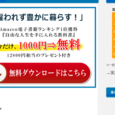
※一部
→実
著
ル