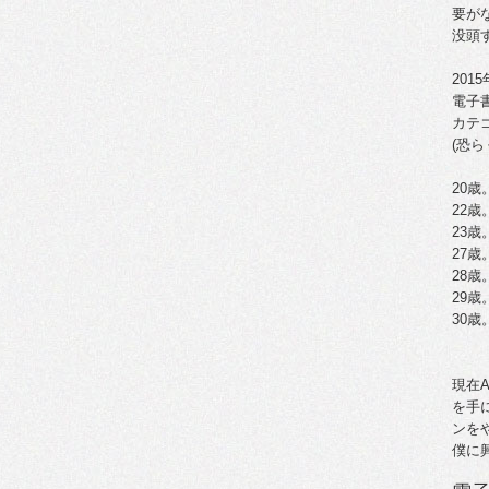
要が
没頭
201
電子
カテ
(恐ら
20歳
22
23
27歳
28
29歳
30
現在
を手
ンを
僕に