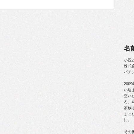
名
小説
株式
パチ
20
い込
空い
ろ、
家族
まっ
に。
その