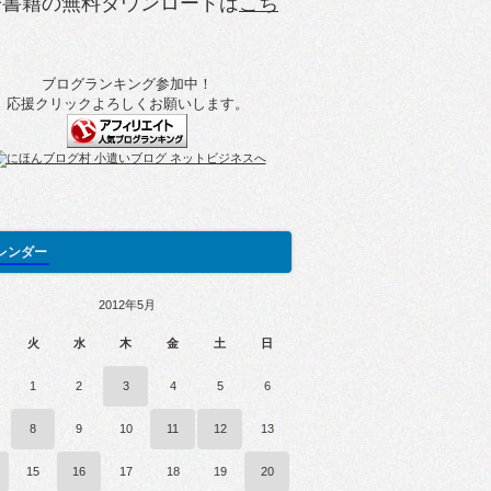
子書籍の無料ダウンロードは
こち
ブログランキング参加中！
応援クリックよろしくお願いします。
レンダー
2012年5月
火
水
木
金
土
日
1
2
3
4
5
6
8
9
10
11
12
13
15
16
17
18
19
20