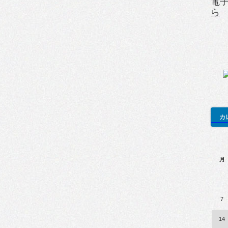
電
ら
カ
月
7
14