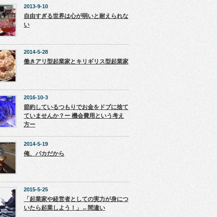
2013-9-10
自由すぎる世界は心が弱いと耐えられな
い
2014-5-28
働きアリ型起業家とキリギリス型起業家
2016-10-3
節約しているつもりでお金をドブに捨て
ていませんか？ー 機会費用という考え
方ー
2014-5-19
俺、バカだから
2015-5-25
「起業家や経営者としての実力が身につ
いたら起業しよう！」←間違い