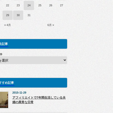
22
23
24
25
26
27
29
30
31
« 4月
6月 »
去記事
事
すすめ記事
2015-11-29
アフィリエイトで7年間生活している夫
婦の異常な日常