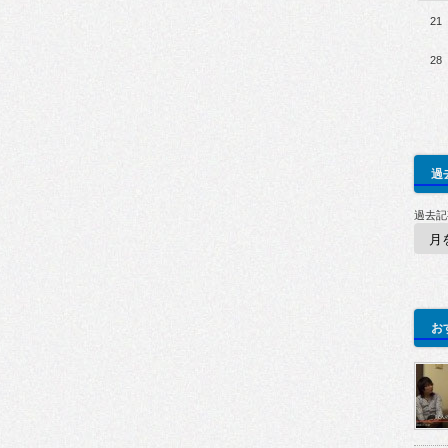
21
28
過
過去記
お