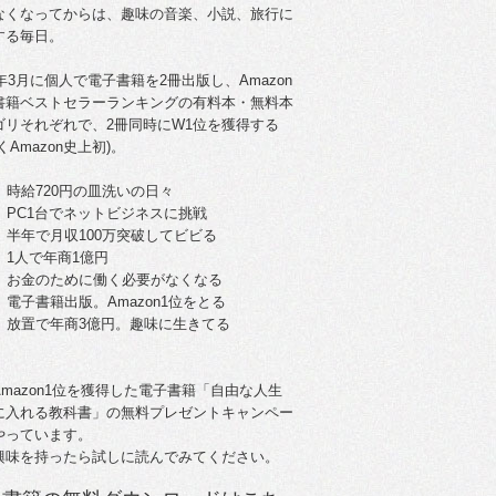
なくなってからは、趣味の音楽、小説、旅行に
する毎日。
5年3月に個人で電子書籍を2冊出版し、Amazon
書籍ベストセラーランキングの有料本・無料本
ゴリそれぞれで、2冊同時にW1位を獲得する
くAmazon史上初)。
。時給720円の皿洗いの日々
歳。PC1台でネットビジネスに挑戦
歳。半年で月収100万突破してビビる
。1人で年商1億円
歳。お金のために働く必要がなくなる
。電子書籍出版。Amazon1位をとる
歳。放置で年商3億円。趣味に生きてる
Amazon1位を獲得した電子書籍「自由な人生
に入れる教科書」の無料プレゼントキャンペー
やっています。
興味を持ったら試しに読んでみてください。