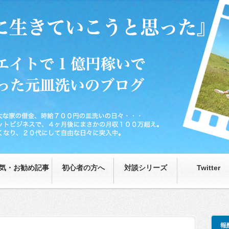
0円の皿洗いの日々…が、藁をもつかむ思いで取り組んだネットビジネスで、4ヶ月後
な日々に突入中。
気・お勧め記事
初心者の方へ
対談シリーズ
Twitter
報