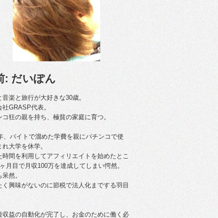
前: だいぽん
と音楽と旅行が大好きな30歳。
会社GRASP代表。
ンコ狂の親を持ち、極貧の家庭に育つ。
09年、バイトで溜めた学費を親にパチンコで使
まれ大学を休学。
た時間を利用してアフィリエイトを始めたとこ
4ヶ月目で月収100万を達成してしまい愕然。
も呆然。
たく興味がないのに節税で法人化までする羽目
後収益の自動化が完了し、お金のために働く必