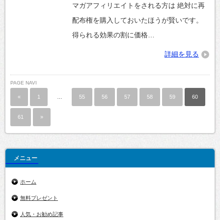
マガアフィリエイトをされる方は 絶対に再
配布権を購入しておいたほうが賢いです。
得られる効果の割に価格…
詳細を見る
PAGE NAVI
«
1
…
55
56
57
58
59
60
61
»
メニュー
ホーム
無料プレゼント
人気・お勧め記事