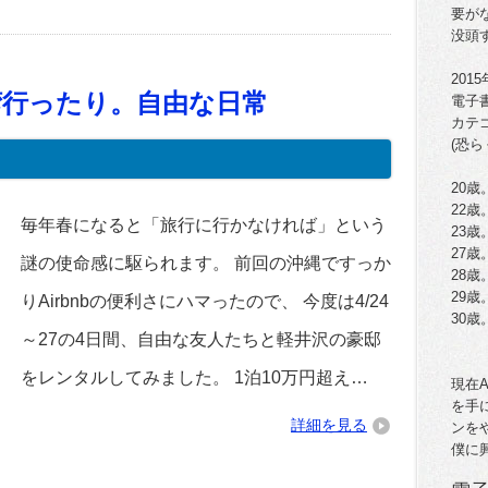
要が
没頭
201
湾行ったり。自由な日常
電子
カテ
(恐ら
20歳
22
毎年春になると「旅行に行かなければ」という
23
27歳
謎の使命感に駆られます。 前回の沖縄ですっか
28
29歳
りAirbnbの便利さにハマったので、 今度は4/24
30
～27の4日間、自由な友人たちと軽井沢の豪邸
をレンタルしてみました。 1泊10万円超え…
現在
を手
詳細を見る
ンを
僕に