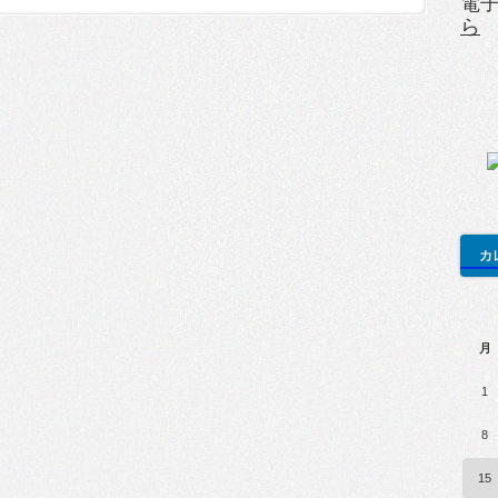
電
ら
カ
月
1
8
15