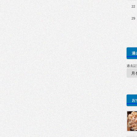
22
29
過
過去記
お