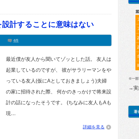
を設計することに意味はない
4件
最近僕が友人から聞いてゾッとした話。 友人は
起業しているのですが、 彼がサラリーマンをや
※一部
っている友人(仮にAとしておきましょう)夫婦
→実
の家に招待された際、 何かのきっかけで将来設
計の話になったそうです。 (ちなみに友人もAも
著
現…
詳細を見る