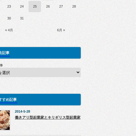
23
24
25
26
27
28
30
31
« 4月
6月 »
去記事
事
すすめ記事
2014-5-28
働きアリ型起業家とキリギリス型起業家