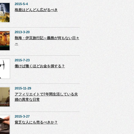
2015-5-4
格差はどんどん広がるべき
2013-3-20
熱海・伊豆旅行記～義務が何もない日々
～
2015-7-23
働けば働くほどお金を損する？
2015-11-29
アフィリエイトで7年間生活している夫
婦の異常な日常
2015-3-27
貧乏な人にも売るべきか？