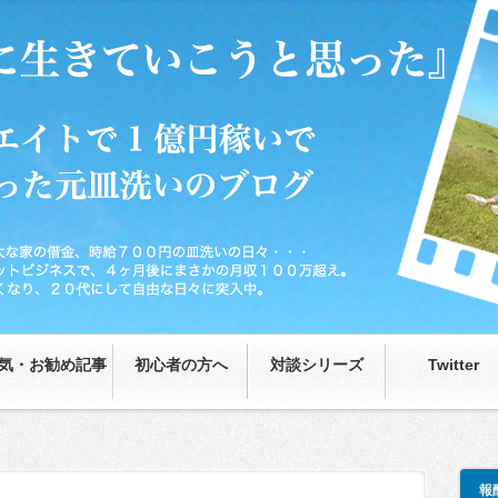
0円の皿洗いの日々…が、藁をもつかむ思いで取り組んだネットビジネスで、4ヶ月後
な日々に突入中。
気・お勧め記事
初心者の方へ
対談シリーズ
Twitter
報