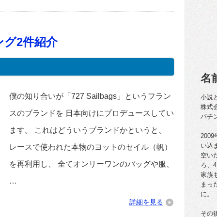
グ2件紹介
名
僕の知り合いが「727 Sailbags」というフラン
小説
株式
スのブランドを 日本向けにプロデュースしてい
パチ
ます。 これはどういうブランドかというと、
20
い込
レースで使われた本物のヨットのセイル（帆）
空い
を再利用し、 全てオンリーワンのバッグや服、
ろ、
家族
…
まっ
に。
詳細を見る
その