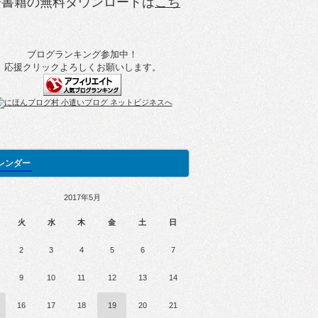
子書籍の無料ダウンロードは
こち
ブログランキング参加中！
応援クリックよろしくお願いします。
レンダー
2017年5月
火
水
木
金
土
日
2
3
4
5
6
7
9
10
11
12
13
14
16
17
18
19
20
21