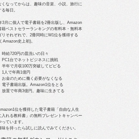
なくなってからは、趣味の音楽、小説、旅行に
する毎日。
5年3月に個人で電子書籍を2冊出版し、Amazon
書籍ベストセラーランキングの有料本・無料本
ゴリそれぞれで、2冊同時にW1位を獲得する
くAmazon史上初)。
。時給720円の皿洗いの日々
歳。PC1台でネットビジネスに挑戦
歳。半年で月収100万突破してビビる
。1人で年商1億円
歳。お金のために働く必要がなくなる
。電子書籍出版。Amazon1位をとる
歳。放置で年商3億円。趣味に生きてる
Amazon1位を獲得した電子書籍「自由な人生
に入れる教科書」の無料プレゼントキャンペー
やっています。
興味を持ったら試しに読んでみてください。