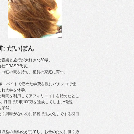
前: だいぽん
と音楽と旅行が大好きな30歳。
会社GRASP代表。
ンコ狂の親を持ち、極貧の家庭に育つ。
09年、バイトで溜めた学費を親にパチンコで使
まれ大学を休学。
た時間を利用してアフィリエイトを始めたとこ
4ヶ月目で月収100万を達成してしまい愕然。
も呆然。
たく興味がないのに節税で法人化までする羽目
後収益の自動化が完了し、お金のために働く必