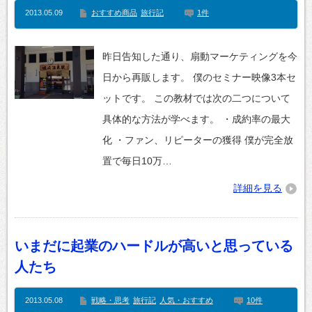
2013.05.09
おすすめ商品
旅行記
1件
昨日告知した通り、扇動マーケティングを今
日から再販します。 僕のセミナー映像3本セ
ットです。 この教材では次の二つについて
具体的な方法が学べます。 ・成約率の最大
化 ・ファン、リピーターの獲得 僕が完全放
置で毎日10万…
詳細を見る
いまだに起業のハードルが高いと思っている
人たち
2013.05.08
戦略・思考
旅行記
人気・おすすめ
10件