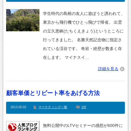
学生時代の島根の友人に遊ぼうと誘われて、
東京から飛行機でひとっ飛びで帰省。 出雲
の立久恵峡(たちくえきょう)というところに
行ってきました。 名勝天然記念物に指定さ
れている渓谷です。 奇岩・絶壁が数多く存
在します。 マイナスイ…
詳細を見る
顧客単価とリピート率をあげる方法
2013.05.02
マーケティング一般
1件
無料公開中のLTVセミナーの感想が600件に