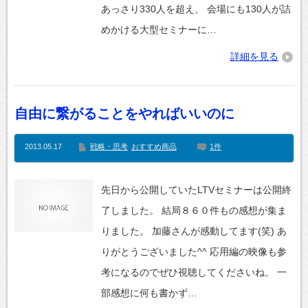
あっさり330人を超え、 会場にも130人が詰
めかける大型セミナーに…
詳細を見る
自由に繋がることをやればいいのに
2013.05.17
戦略・思考
おすすめ商品
1件
先日から公開していたLTVセミナーは公開終
了しました。 結局８６０件もの感想が集ま
りました。 加藤さんが感動してます(笑) あ
りがとうございました^^ 応用編の映像も参
考になるのでぜひ視聴してくださいね。 一
部感想に何も書かず…