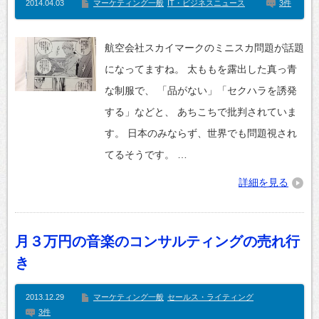
2014.04.03
マーケティング一般
IT・ビジネスニュース
3件
航空会社スカイマークのミニスカ問題が話題
になってますね。 太ももを露出した真っ青
な制服で、 「品がない」「セクハラを誘発
する」などと、 あちこちで批判されていま
す。 日本のみならず、世界でも問題視され
てるそうです。 …
詳細を見る
月３万円の音楽のコンサルティングの売れ行
き
2013.12.29
マーケティング一般
セールス・ライティング
3件