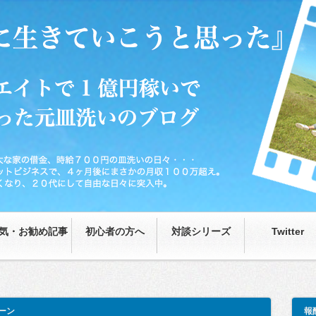
0円の皿洗いの日々…が、藁をもつかむ思いで取り組んだネットビジネスで、4ヶ月後
な日々に突入中。
気・お勧め記事
初心者の方へ
対談シリーズ
Twitter
ーン
報