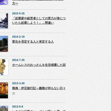
方ー
2015-5-25
「起業家や経営者としての実力が身につ
いたら起業しよう！」←間違い
2014-2-19
変化を否定する人と肯定する人
2014-7-25
ホームレスのおっさんを生活保護した話
2013-3-20
熱海・伊豆旅行記～義務が何もない日々
～
2013-5-8