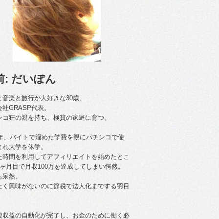
前: だいぽん
と音楽と旅行が大好きな30歳。
会社GRASP代表。
ンコ狂の親を持ち、極貧の家庭に育つ。
09年、バイトで溜めた学費を親にパチンコで使
まれ大学を休学。
た時間を利用してアフィリエイトを始めたとこ
4ヶ月目で月収100万を達成してしまい愕然。
も呆然。
たく興味がないのに節税で法人化までする羽目
後収益の自動化が完了し、お金のために働く必