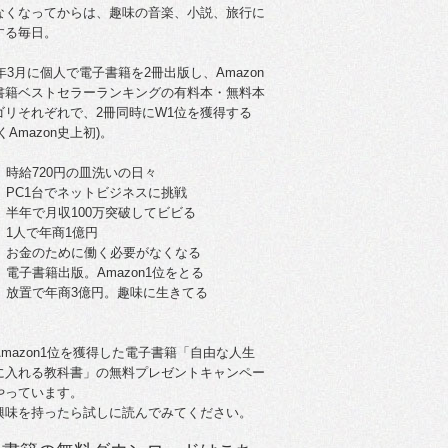
なくなってからは、趣味の音楽、小説、旅行に
する毎日。
5年3月に個人で電子書籍を2冊出版し、Amazon
書籍ベストセラーランキングの有料本・無料本
ゴリそれぞれで、2冊同時にW1位を獲得する
くAmazon史上初)。
。時給720円の皿洗いの日々
歳。PC1台でネットビジネスに挑戦
歳。半年で月収100万突破してビビる
。1人で年商1億円
歳。お金のために働く必要がなくなる
。電子書籍出版。Amazon1位をとる
歳。放置で年商3億円。趣味に生きてる
Amazon1位を獲得した電子書籍「自由な人生
に入れる教科書」の無料プレゼントキャンペー
やっています。
興味を持ったら試しに読んでみてください。