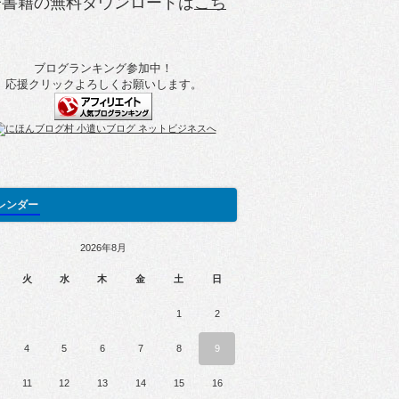
子書籍の無料ダウンロードは
こち
ブログランキング参加中！
応援クリックよろしくお願いします。
レンダー
2026年8月
火
水
木
金
土
日
1
2
4
5
6
7
8
9
11
12
13
14
15
16