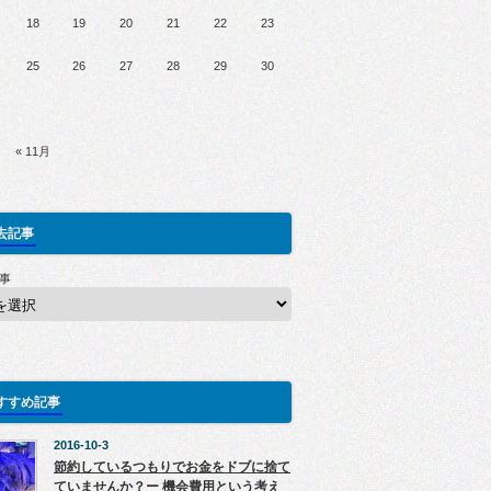
18
19
20
21
22
23
25
26
27
28
29
30
« 11月
去記事
事
すすめ記事
2016-10-3
節約しているつもりでお金をドブに捨て
ていませんか？ー 機会費用という考え