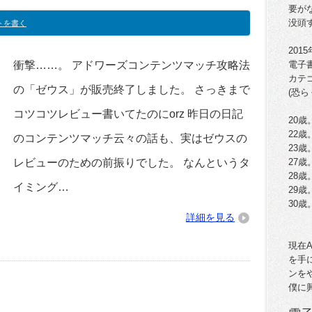
要が
没頭
トを書く
201
衝撃……。 アドワーズコンテンツマッチ攻略法
電子
カテ
の「ゼウス」が販売終了しました。 さっきまで
(恐ら
コツコツレビュー書いてたのにorz 昨日の日記
20歳
22
のコンテンツマッチ云々の話も、実はゼウスの
23
レビューのための前振りでした。 なんというタ
27歳
28
イミング…
29歳
30
詳細を見る
現在
を手
ンを
僕に