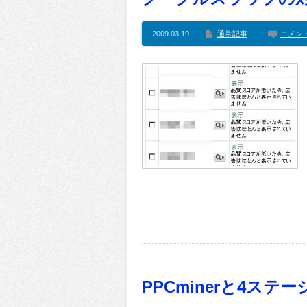
2009.03.19
通常記事
コメン
PPCminerと4ステー