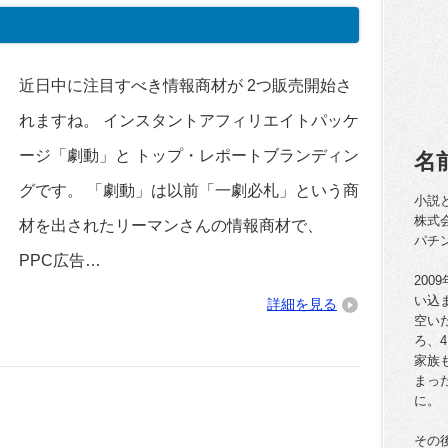
近日中に注目すべき情報商材が 2つ販売開始さ
れますね。 インスタントアフィリエイトパッケ
ージ「劇動」と トップ・レポートブランディン
名
グです。 「劇動」は以前「一劇必札」という商
小説
株式
材を出されたリーマンさんの情報商材で、
パチ
PPC広告…
20
い込
詳細を見る
空い
ろ、
家族
まっ
に。
その