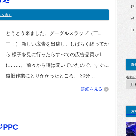
17
トを書く
24
31
とうとう来ました、グーグルスラップ（￣□
￣；） 新しい広告を出稿し、しばらく経ってか
ら 様子を見に行ったらすべての広告品質が1
に……。 前々から噂は聞いていたので、すぐに
過
復旧作業にとりかかったところ、 30分…
過去記
詳細を見る
お
ジPPC