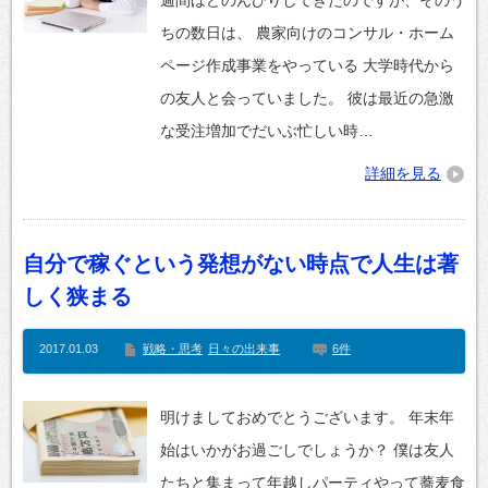
ちの数日は、 農家向けのコンサル・ホーム
ページ作成事業をやっている 大学時代から
の友人と会っていました。 彼は最近の急激
な受注増加でだいぶ忙しい時…
詳細を見る
自分で稼ぐという発想がない時点で人生は著
しく狭まる
2017.01.03
戦略・思考
日々の出来事
6件
明けましておめでとうございます。 年末年
始はいかがお過ごしでしょうか？ 僕は友人
たちと集まって年越しパーティやって蕎麦食