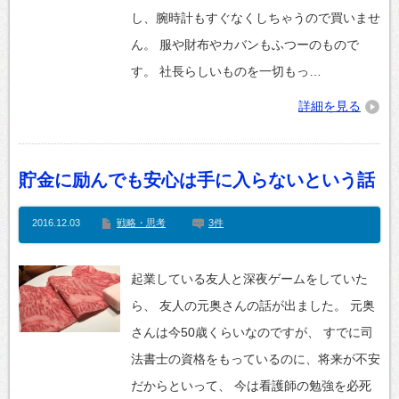
し、腕時計もすぐなくしちゃうので買いませ
ん。 服や財布やカバンもふつーのもので
す。 社長らしいものを一切もっ…
詳細を見る
貯金に励んでも安心は手に入らないという話
2016.12.03
戦略・思考
3件
起業している友人と深夜ゲームをしていた
ら、 友人の元奥さんの話が出ました。 元奥
さんは今50歳くらいなのですが、 すでに司
法書士の資格をもっているのに、将来が不安
だからといって、 今は看護師の勉強を必死