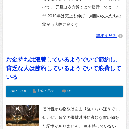
べて、 元旦は夕方近くまで爆睡してました
^^ 2016年は売上も伸び、周囲の友人たちの
状況も大幅に良くな…
詳細を見る
お金持ちは浪費しているようでいて節約し、
貧乏な人は節約しているようでいて浪費して
いる
2016.12.05
戦略・思考
9件
僕は昔から物欲はあまり強くないほうです。
せいぜい音楽の機材以外に高額な買い物をし
た記憶がありません。 車も持っていない