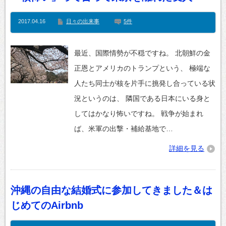
2017.04.16
日々の出来事
5件
最近、国際情勢が不穏ですね。 北朝鮮の金
正恩とアメリカのトランプという、 極端な
人たち同士が核を片手に挑発し合っている状
況というのは、 隣国である日本にいる身と
してはかなり怖いですね。 戦争が始まれ
ば、米軍の出撃・補給基地で…
詳細を見る
沖縄の自由な結婚式に参加してきました＆は
じめてのAirbnb