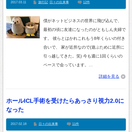
2017.03.11
旅行記
日々の出来事
12件
僕がネットビジネスの世界に飛び込んで、
最初の頃に友達になったのがともしん夫婦で
す。 彼らとはかれこれもう8年くらいの付き
合いで、 家が近所なので(遊ぶために近所に
引っ越してきた。笑) 今も週に1回くらいの
ペースで会っています。…
詳細を見る
ホールICL手術を受けたらあっさり視力2.0に
なった
2017.02.18
日々の出来事
11件