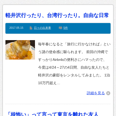
軽井沢行ったり、台湾行ったり。自由な日常
2017.05.15
日々の出来事
5件
毎年春になると「旅行に行かなければ」とい
う謎の使命感に駆られます。 前回の沖縄で
すっかりAirbnbの便利さにハマったので、
今度は4/24～27の4日間、自由な友人たちと
軽井沢の豪邸をレンタルしてみました。 1泊
10万円超え…
詳細を見る
「核怖い」って言って東京を離れた友人