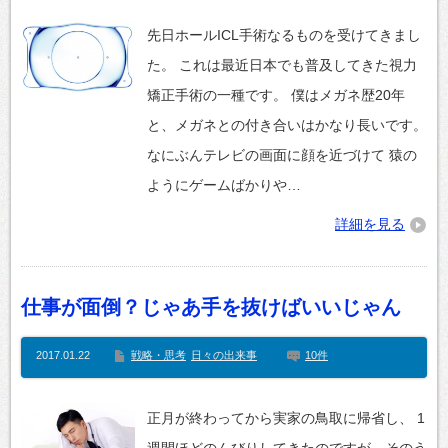
先日ホールICL手術なるものを受けてきまし
た。 これは最近日本でも普及してきた視力
矯正手術の一種です。 僕はメガネ歴20年
と、メガネとの付き合いはかなり長いです。
なにぶんテレビの画面に顔を近づけて 猿の
ようにゲームばかりや…
詳細を見る
仕事が面倒？じゃあ手を抜けばいいじゃん
2017.01.22
戦略・思考
日々の出来事
10件
正月が終わってから実家の鳥取に帰省し、 1
週間ほどのんびりしてきたのですが、そのう